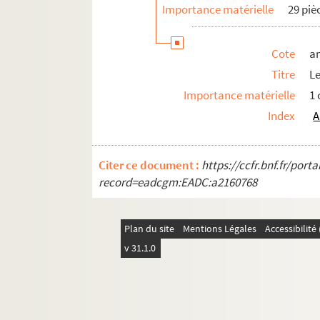
Importance matérielle
29 piè
Cote
a
Titre
Le
Importance matérielle
1
Index
A
Citer ce document :
https://ccfr.bnf.fr/por
record=eadcgm:EADC:a2160768
Plan du site
Mentions Légales
Accessibilit
v 31.1.0