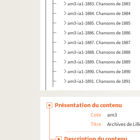
am3-ia1-1883. Chansons de 1883
am3-ia1-1884. Chansons de 1884
am3-ia1-1885. Chansons de 1885
am3-ia1-1886. Chansons de 1886
am3-ia1-1887. Chansons de 1887
am3-ia1-1888. Chansons de 1888
am3-ia1-1889. Chansons de 1889
am3-ia1-1890. Chansons de 1890
am3-ia1-1891. Chansons de 1891
am3-k. Elections
am3-n. Biens communaux non-bâtis
Présentation du contenu
am3-o. Travaux publics
Cote
am3
am3-p. Cultes
Titre
Archives de Lill
am3-q. Etablissement hospitaliers et œuv
Description du contenu