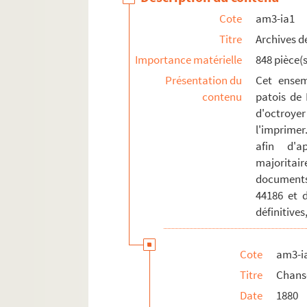
am3-r. Enseignement, action culturelle, s
Cote
am3-ia1
am4. Lille et autres villes
Titre
Archives de
Importance matérielle
848 pièce(s
Présentation du
Cet ensem
contenu
patois de 
d'octroyer
l'imprimer
afin d'a
majoritai
documents
44186 et 
définitives
Cote
am3-i
Titre
Chans
Date
1880