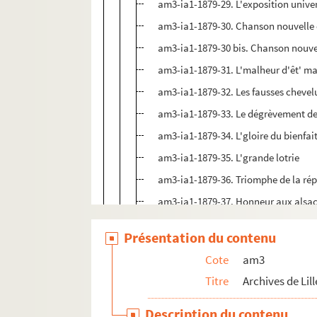
am3-ia1-1879-29. L'exposition univer
am3-ia1-1879-30. Chanson nouvelle en
am3-ia1-1879-30 bis. Chanson nouvell
am3-ia1-1879-31. L'malheur d'êt' ma
am3-ia1-1879-32. Les fausses chevelu
am3-ia1-1879-33. Le dégrèvement de l
am3-ia1-1879-34. L'gloire du bienfai
am3-ia1-1879-35. L'grande lotrie
am3-ia1-1879-36. Triomphe de la ré
am3-ia1-1879-37. Honneur aux alsaci
am3-ia1-1880. Chansons de 1880
Présentation du contenu
am3-ia1-1881. Chansons de Chansons
Cote
am3
am3-ia1-1882. Chansons de 1882
Titre
Archives de Lill
am3-ia1-1883. Chansons de 1883
Description du contenu
am3-ia1-1884. Chansons de 1884