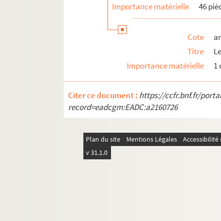
Importance matérielle
46 piè
Cote
a
Titre
Le
Importance matérielle
1
Citer ce document :
https://ccfr.bnf.fr/por
record=eadcgm:EADC:a2160726
Plan du site
Mentions Légales
Accessibilit
v 31.1.0