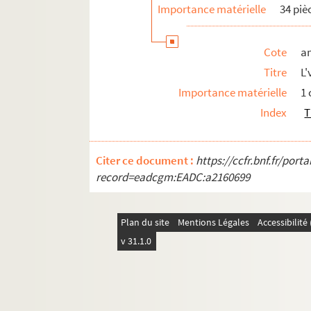
Importance matérielle
34 piè
Cote
a
Titre
L'
Importance matérielle
1
Index
T
Citer ce document :
https://ccfr.bnf.fr/por
record=eadcgm:EADC:a2160699
Plan du site
Mentions Légales
Accessibilit
v 31.1.0