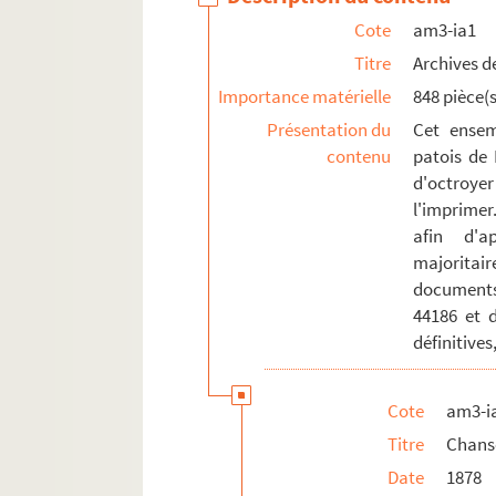
Cote
am3-ia1
Titre
Archives de
Importance matérielle
848 pièce(s
Présentation du
Cet ensem
contenu
patois de 
d'octroyer
l'imprimer
afin d'a
majoritai
documents
44186 et 
définitives
Cote
am3-i
Titre
Chans
Date
1878