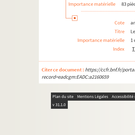
Importance matérielle
83 piè
Cote
a
Titre
L
Importance matérielle
1
Index
T
Citer ce document :
https://ccfr.bnf.fr/por
record=eadcgm:EADC:a2160659
Plan du site
Mentions Légales
Accessibilit
v 31.1.0