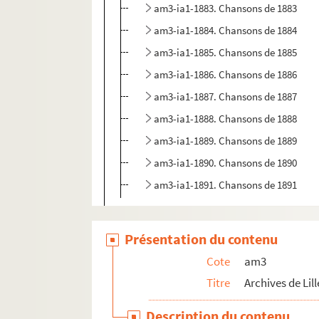
am3-ia1-1883. Chansons de 1883
am3-ia1-1884. Chansons de 1884
am3-ia1-1885. Chansons de 1885
am3-ia1-1886. Chansons de 1886
am3-ia1-1887. Chansons de 1887
am3-ia1-1888. Chansons de 1888
am3-ia1-1889. Chansons de 1889
am3-ia1-1890. Chansons de 1890
am3-ia1-1891. Chansons de 1891
am3-k. Elections
am3-n. Biens communaux non-bâtis
Présentation du contenu
am3-o. Travaux publics
Cote
am3
am3-p. Cultes
Titre
Archives de Lill
am3-q. Etablissement hospitaliers et œuv
Description du contenu