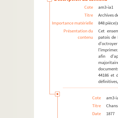
am3-r. Enseignement, action culturelle, s
Cote
am3-ia1
am4. Lille et autres villes
Titre
Archives de
Importance matérielle
848 pièce(s
Présentation du
Cet ensem
contenu
patois de 
d'octroyer
l'imprimer
afin d'a
majoritai
documents
44186 et 
définitives
Cote
am3-i
Titre
Chans
Date
1877