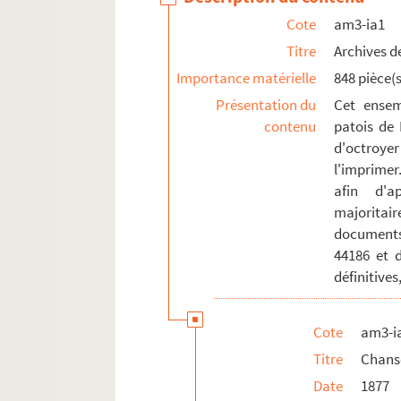
am3-q. Etablissement hospitaliers et œuv
Cote
am3-ia1
am3-r. Enseignement, action culturelle, s
Titre
Archives de
am4. Lille et autres villes
Importance matérielle
848 pièce(s
Présentation du
Cet ensem
contenu
patois de 
d'octroyer
l'imprimer
afin d'a
majoritai
documents
44186 et 
définitives
Cote
am3-i
Titre
Chans
Date
1877