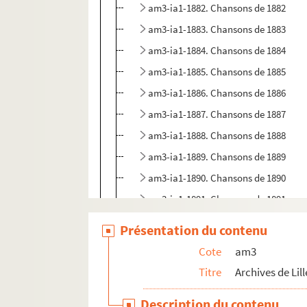
am3-ia1-1882. Chansons de 1882
am3-ia1-1883. Chansons de 1883
am3-ia1-1884. Chansons de 1884
am3-ia1-1885. Chansons de 1885
am3-ia1-1886. Chansons de 1886
am3-ia1-1887. Chansons de 1887
am3-ia1-1888. Chansons de 1888
am3-ia1-1889. Chansons de 1889
am3-ia1-1890. Chansons de 1890
am3-ia1-1891. Chansons de 1891
am3-k. Elections
Présentation du contenu
am3-n. Biens communaux non-bâtis
Cote
am3
am3-o. Travaux publics
Titre
Archives de Lill
am3-p. Cultes
Description du contenu