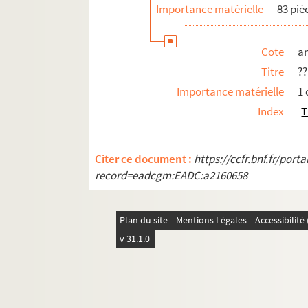
Importance matérielle
83 piè
Cote
a
Titre
?
Importance matérielle
1
Index
T
Citer ce document :
https://ccfr.bnf.fr/por
record=eadcgm:EADC:a2160658
Plan du site
Mentions Légales
Accessibilit
v 31.1.0