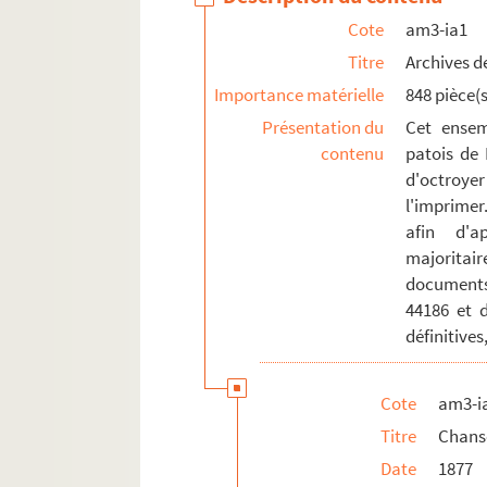
am3-ia1-1877-53 bis. La fille amour
Cote
am3-ia1
am3-ia1-1877-54. L'infidélité
Titre
Archives de
Importance matérielle
848 pièce(s
am3-ia1-1878. Chansons de 1878
Présentation du
Cet ensem
am3-ia1-1879. Chansons de 1879
contenu
patois de 
am3-ia1-1880. Chansons de 1880
d'octroyer
am3-ia1-1881. Chansons de Chansons
l'imprimer
afin d'a
am3-ia1-1882. Chansons de 1882
majoritai
am3-ia1-1883. Chansons de 1883
documents
am3-ia1-1884. Chansons de 1884
44186 et 
am3-ia1-1885. Chansons de 1885
définitives
am3-ia1-1886. Chansons de 1886
am3-ia1-1887. Chansons de 1887
Cote
am3-i
Titre
Chans
am3-ia1-1888. Chansons de 1888
Date
1877
am3-ia1-1889. Chansons de 1889