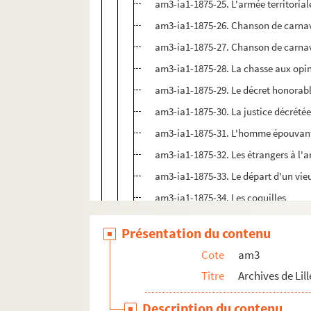
am3-ia1-1875-25. L'armée territorial
am3-ia1-1875-26. Chanson de carna
am3-ia1-1875-27. Chanson de carna
am3-ia1-1875-28. La chasse aux opi
am3-ia1-1875-29. Le décret honorab
am3-ia1-1875-30. La justice décrété
am3-ia1-1875-31. L'homme épouvan
am3-ia1-1875-32. Les étrangers à l'
am3-ia1-1875-33. Le départ d'un vie
am3-ia1-1875-34. Les coquilles
am3-ia1-1875-35. L'armée territorial
Présentation du contenu
am3-ia1-1875-36. Les deux amis
Cote
am3
am3-ia1-1875-37. Chanson nouvelle en
Titre
Archives de Lill
am3-ia1-1875-37 bis. Chanson nouvell
Description du contenu
am3-ia1-1876. Chansons de 1876