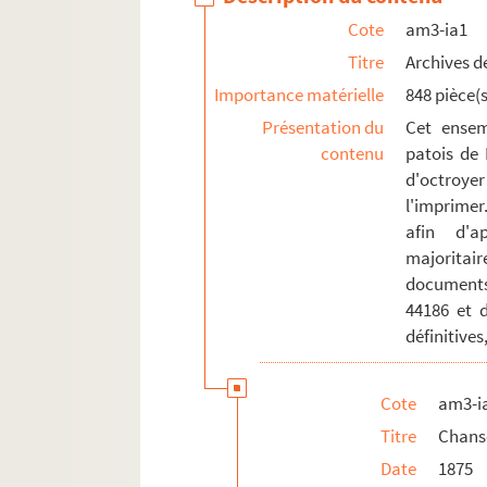
Cote
am3-ia1
am3-ia1-1877. Chansons de 1877
Titre
Archives de
am3-ia1-1878. Chansons de 1878
Importance matérielle
848 pièce(s
am3-ia1-1879. Chansons de 1879
Présentation du
Cet ensem
am3-ia1-1880. Chansons de 1880
contenu
patois de 
am3-ia1-1881. Chansons de Chansons
d'octroyer
am3-ia1-1882. Chansons de 1882
l'imprimer
afin d'a
am3-ia1-1883. Chansons de 1883
majoritai
am3-ia1-1884. Chansons de 1884
documents
am3-ia1-1885. Chansons de 1885
44186 et 
am3-ia1-1886. Chansons de 1886
définitives
am3-ia1-1887. Chansons de 1887
am3-ia1-1888. Chansons de 1888
Cote
am3-i
Titre
Chans
am3-ia1-1889. Chansons de 1889
Date
1875
am3-ia1-1890. Chansons de 1890