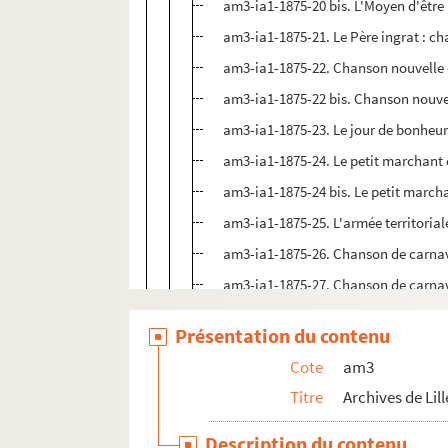
am3-ia1-1875-20 bis. L'Moyen d'être
am3-ia1-1875-21. Le Père ingrat : ch
am3-ia1-1875-22. Chanson nouvelle en 
am3-ia1-1875-22 bis. Chanson nouvelle
am3-ia1-1875-23. Le jour de bonheu
am3-ia1-1875-24. Le petit marchant 
am3-ia1-1875-24 bis. Le petit march
am3-ia1-1875-25. L'armée territorial
am3-ia1-1875-26. Chanson de carna
am3-ia1-1875-27. Chanson de carna
am3-ia1-1875-28. La chasse aux opi
Présentation du contenu
am3-ia1-1875-29. Le décret honorab
Cote
am3
am3-ia1-1875-30. La justice décrété
Titre
Archives de Lill
am3-ia1-1875-31. L'homme épouvan
am3-ia1-1875-32. Les étrangers à l'
Description du contenu