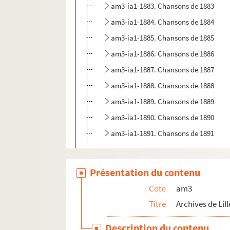
am3-ia1-1883. Chansons de 1883
am3-ia1-1884. Chansons de 1884
am3-ia1-1885. Chansons de 1885
am3-ia1-1886. Chansons de 1886
am3-ia1-1887. Chansons de 1887
am3-ia1-1888. Chansons de 1888
am3-ia1-1889. Chansons de 1889
am3-ia1-1890. Chansons de 1890
am3-ia1-1891. Chansons de 1891
am3-k. Elections
am3-n. Biens communaux non-bâtis
Présentation du contenu
am3-o. Travaux publics
Cote
am3
am3-p. Cultes
Titre
Archives de Lill
am3-q. Etablissement hospitaliers et œuv
Description du contenu