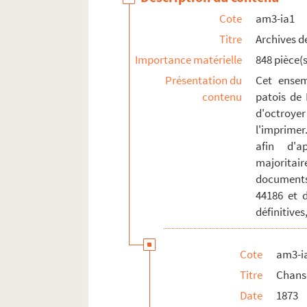
am3-r. Enseignement, action culturelle, s
Cote
am3-ia1
am4. Lille et autres villes
Titre
Archives de
Importance matérielle
848 pièce(s
Présentation du
Cet ensem
contenu
patois de 
d'octroyer
l'imprimer
afin d'a
majoritai
documents
44186 et 
définitives
Cote
am3-i
Titre
Chans
Date
1873