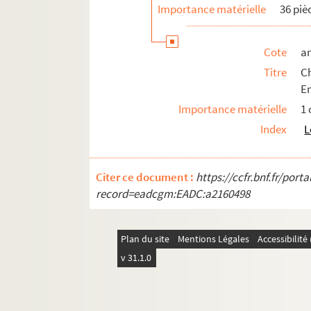
Importance matérielle
36 piè
Cote
a
Titre
C
E
Importance matérielle
1
Index
L
Citer ce document :
https://ccfr.bnf.fr/por
record=eadcgm:EADC:a2160498
Plan du site
Mentions Légales
Accessibilit
v 31.1.0