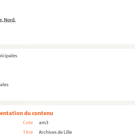
e, Nord.
lle, chantée par la société des Enfants joyeux
lle, chantée par la société des Petits couteaux
lle, chantée par la société des Petits couteaux
nicipales
lle, chantée par la société des Enfants joyeux
ille, chantée par la société des Enfants de Wazemmes
ales
ille, chantée par la société des Enfants de Wazemmes
lle, chantée par la société des Enfants joyeux
entation du contenu
lle, chantée par la société des Sans chagrin
Cote
am3
Titre
Archives de Lille