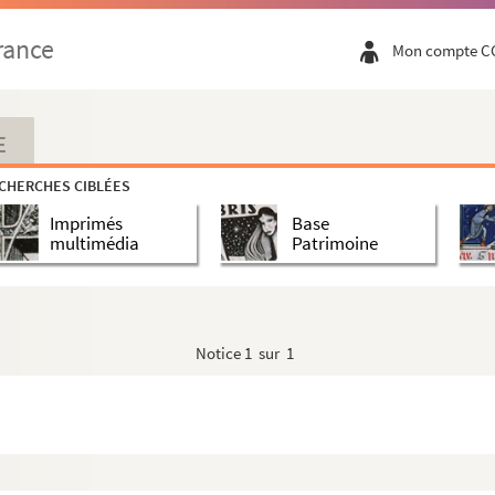
parts
rance
Mon compte C
ille, chantée par la société des Cœurs triomphant
E
ille, chantée par la société des Cœurs triomphant
CHERCHES CIBLÉES
lle, chantée par la Société des Enfants chinois
Imprimés
Base
multimédia
Patrimoine
Notice
1 sur 1
ille