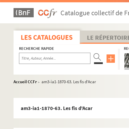
am3-ia1-1870-35. Les pièces de canon sur les rem
Catalogue collectif de F
am3-ia1-1870-36. L'bon charcutier
am3-ia1-1870-37. Les rigolots
am3-ia1-1870-38. Chanson nouvelle en patois de L
LES CATALOGUES
LE RÉPERTOIR
am3-ia1-1870-39. Chanson nouvelle en patois de L
RECHERCHE RAPIDE
RE
am3-ia1-1870-40. Chanson nouvelle en patois de Li
am3-ia1-1870-41. Les sorciers
am3-ia1-1870-42. Les eaux d'Emmerin
am3-ia1-1870-43. La rue de la gare
Accueil CCFr
am3-ia1-1870-63. Les fis d'Acar
>
am3-ia1-1870-44. Les eaux d'Emmerin
am3-ia1-1870-45. Les eaux d'Emmerin
am3-ia1-1870-46. L'réforme
am3-ia1-1870-63. Les fis d'Acar
am3-ia1-1870-47. L'capiau à plume
am3-ia1-1870-48. Chanson nouvelle en patois de L