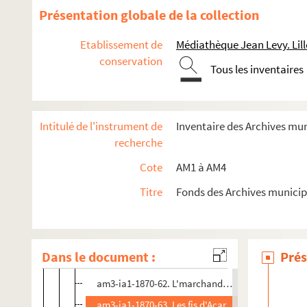
am3-ia1-1870-49. La grâce de dieu
Présentation globale de la collection
am3-ia1-1870-50. Les utilités de la ville de Lille
Etablissement de
Médiathèque Jean Levy. Lill
am3-ia1-1870-51. Chanson nouvelle en patois de Li
conservation
Tous les inventaires
am3-ia1-1870-52. Chanson nouvelle en patois de Li
am3-ia1-1870-53. Chanson nouvelle en patois de Li
am3-ia1-1870-54. Le royaume des Piérot
Intitulé de l'instrument de
Inventaire des Archives mu
am3-ia1-1870-55. Chanson nouvelle en patois de Li
recherche
am3-ia1-1870-56. Les marchés couverts
Cote
AM1 à AM4
am3-ia1-1870-57. Chanson nouvelle en patois de L
Titre
Fonds des Archives municip
am3-ia1-1870-58. Chanson nouvelle en patois de L
am3-ia1-1870-59. Les chapeaux à plumes
am3-ia1-1870-60. Chanson nouvelle en patois de Li
Dans le document :
Prés
am3-ia1-1870-61. Chanson nouvelle en patois de Li
am3-ia1-1870-62. L'marchand d'pim'tières frites
am3-ia1-1870-63. Les fis d'Acar