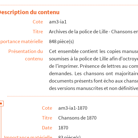
Description du contenu
Cote
am3-ia1
lle, chantée par les Amis réunis de Verlinghem
Titre
Archives de la police de Lille - Chansons en
lle, chantée par la société des Enfants chinois
portance matérielle
848 pièce(s)
Présentation du
Cet ensemble contient les copies manuscr
ille, chantée par la société des Enfants de Wazemmes
contenu
soumises à la police de Lille afin d'octroy
de l'imprimer. Présence de lettres au com
demandes. Les chansons ont majoritaire
lle, chantée par la société des Mitains réunis
documents présents font écho aux chanso
des versions manuscrites et non définitives
Cote
am3-ia1-1870
lle, chantée par la société des Petits couteaux
Titre
Chansons de 1870
Date
1870
Importance matérielle
83 pièce(s)