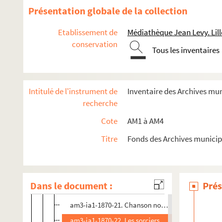
am3-ia1-1870-9. Un mariage bien désiré
Présentation globale de la collection
am3-ia1-1870-10. L'sot sotte d'amour
Etablissement de
Médiathèque Jean Levy. Lill
am3-ia1-1870-10 bis. L'sot sotte d'amour
conservation
Tous les inventaires
am3-ia1-1870-11. L'homme désespéré
am3-ia1-1870-12. Les modes du jour
am3-ia1-1870-13. Le déménagement de la rue de l
Intitulé de l'instrument de
Inventaire des Archives mu
am3-ia1-1870-14. Le mariage
recherche
am3-ia1-1870-15. Les embellissements de la ville d
Cote
AM1 à AM4
am3-ia1-1870-16. Eun algarade du carnaval
Titre
Fonds des Archives municip
am3-ia1-1870-17. Je préfère le vin que la bière
am3-ia1-1870-18. Chanson nouvelle chantée par l
am3-ia1-1870-19. Chanson nouvelle en patois de L
Dans le document :
Prés
am3-ia1-1870-20. Chanson nouvelle en patois de L
am3-ia1-1870-21. Chanson nouvelle en patois de L
am3-ia1-1870-22. Les sorciers