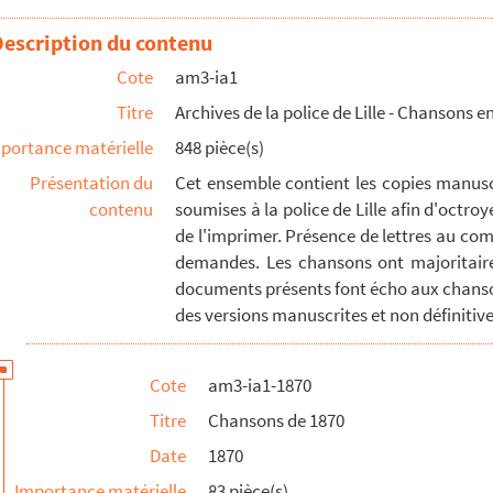
Description du contenu
lle, chantée par les Amis réunis
Cote
am3-ia1
Titre
Archives de la police de Lille - Chansons en
portance matérielle
848 pièce(s)
Présentation du
Cet ensemble contient les copies manuscr
contenu
soumises à la police de Lille afin d'octroy
de l'imprimer. Présence de lettres au com
demandes. Les chansons ont majoritaire
ille, chantée par la société des Cœurs triomphant
documents présents font écho aux chanso
des versions manuscrites et non définitives
Cote
am3-ia1-1870
Titre
Chansons de 1870
Date
1870
lle, chantée par les Amis réunis
Importance matérielle
83 pièce(s)