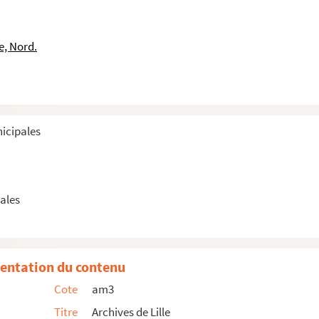
e, Nord.
a gare
nicipales
e Lille
ales
a société pantominique du Casino
ille
entation du contenu
ille
Cote
am3
ille
Titre
Archives de Lille