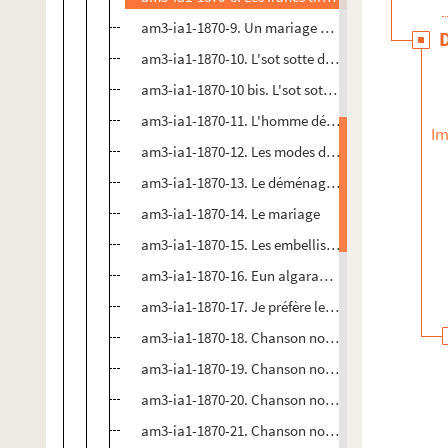
am3-ia1-1870-9. Un mariage bien désiré
am3-ia1-1870-10. L'sot sotte d'amour
am3-ia1-1870-10 bis. L'sot sotte d'amour
am3-ia1-1870-11. L'homme désespéré
Im
am3-ia1-1870-12. Les modes du jour
am3-ia1-1870-13. Le déménagement de la rue de l
am3-ia1-1870-14. Le mariage
am3-ia1-1870-15. Les embellissements de la ville d
am3-ia1-1870-16. Eun algarade du carnaval
am3-ia1-1870-17. Je préfère le vin que la bière
am3-ia1-1870-18. Chanson nouvelle chantée par l
am3-ia1-1870-19. Chanson nouvelle en patois de L
am3-ia1-1870-20. Chanson nouvelle en patois de L
am3-ia1-1870-21. Chanson nouvelle en patois de L