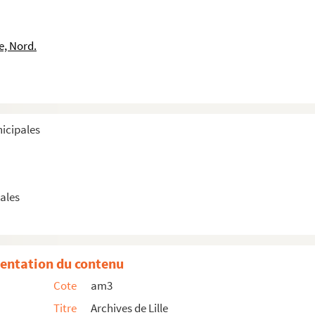
e, Nord.
le, chantée par la société des Enfants joyeux
 Lille, chantée par la société des Enfants joyeux
nicipales
le, chantée par la société des Enfants joyeux
ales
 société pantominique du Casino
 société pantominique du Casino
Lille, chantée par la société de la Grande vitesse
entation du contenu
Lille, chantée par la société de la Grande vitesse
Cote
am3
Lille, chantée par la société de la Grande vitesse
Titre
Archives de Lille