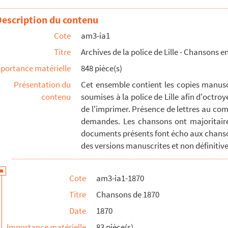
Description du contenu
Cote
am3-ia1
Titre
Archives de la police de Lille - Chansons en
portance matérielle
848 pièce(s)
Présentation du
Cet ensemble contient les copies manuscr
a gare
contenu
soumises à la police de Lille afin d'octroy
de l'imprimer. Présence de lettres au com
demandes. Les chansons ont majoritaire
e Lille
documents présents font écho aux chanso
des versions manuscrites et non définitives
a société pantominique du Casino
Cote
am3-ia1-1870
ille
Titre
Chansons de 1870
ille
Date
1870
ille
Importance matérielle
83 pièce(s)