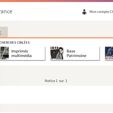
rance
Mon compte C
E
s de Lille
CHERCHES CIBLÉES
Imprimés
Base
multimédia
Patrimoine
Notice
1 sur 1