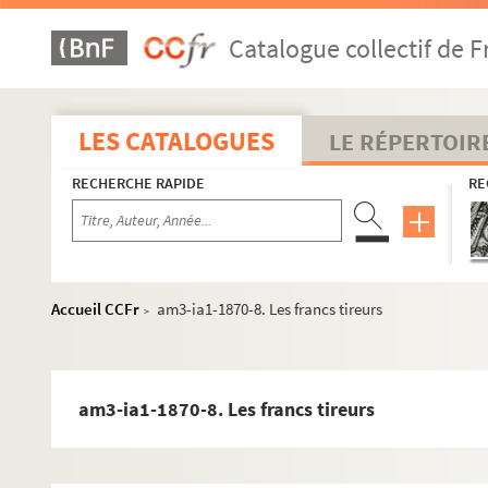
am3-d. Administration générale
Catalogue collectif de F
am3-f. Population, économie sociale
am3-g. Administrations financières
am3h. Affaires militaires
LES CATALOGUES
LE RÉPERTOIR
am3-i. Police, hygiène publique, justice
am3-ia1. Archives de la police de Lille - Chansons en patoi
RECHERCHE RAPIDE
RE
am3-ia1-1858. Chansons de 1858
am3-ia1-1861. Chansons de 1861
am3-ia1-1862. Chansons de 1862
Accueil CCFr
am3-ia1-1870-8. Les francs tireurs
>
am3-ia1-1863. Chansons de 1863
am3-ia1-1864. Chansons de 1864
am3-ia1-1865. Chansons de 1865
am3-ia1-1870-8. Les francs tireurs
am3-ia1-1866. Chansons de 1866
am3-ia1-1867. Chansons de 1867