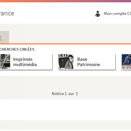
lle
rance
Mon compte C
e sur l'air de Jeanne Maillote
uvelle
E
 commissaire central
CHERCHES CIBLÉES
Imprimés
Base
lle
multimédia
Patrimoine
Notice
1 sur 1
ille
ille
in : chanson lilloise
ille