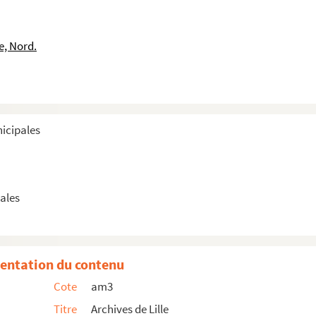
ille
e, Nord.
ille
ille
nicipales
ille
is pour les marchands d'carbon
ales
ille
ille
entation du contenu
Cote
am3
Titre
Archives de Lille