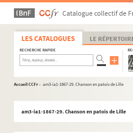
am3-ia1-1867-2. Chanson nouvelle en patois de Li
Catalogue collectif de F
am3-ia1-1867-3. Chanson nouvelle en patois de Lill
am3-ia1-1867-4. Les regrets d'amour : chanson no
am3-ia1-1867-5. L'roi des crieux
LES CATALOGUES
LE RÉPERTOIR
am3-ia1-1867-5 bis. Lettre adressée à Monsieur le
RECHERCHE RAPIDE
RE
am3-ia1-1867-6. Les aventures d'un bossu
am3-ia1-1867-7. Chanson nouvelle en patois de Li
am3-ia1-1867-8. Le petit doigt de la grand'mère
am3-ia1-1867-9. Ritin l'Tapin
Accueil CCFr
am3-ia1-1867-29. Chanson en patois de Lille
>
am3-ia1-1867-10. Les deux grands-père
am3-ia1-1867-11. Chanson nouvelle en patois de L
am3-ia1-1867-12. Chanson nouvelle en patois de L
am3-ia1-1867-29. Chanson en patois de Lille
am3-ia1-1867-13. L'démolition du cabaret du Pèler
am3-ia1-1867-14. Chanson nouvelle en patois de L