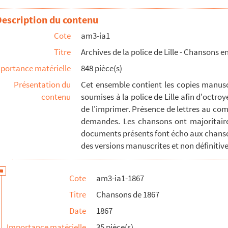
ille
Description du contenu
ille
Cote
am3-ia1
ille
Titre
Archives de la police de Lille - Chansons en
ille
portance matérielle
848 pièce(s)
Présentation du
Cet ensemble contient les copies manuscr
contenu
soumises à la police de Lille afin d'octroy
de l'imprimer. Présence de lettres au com
demandes. Les chansons ont majoritaire
documents présents font écho aux chanso
des versions manuscrites et non définitives
Cote
am3-ia1-1867
Titre
Chansons de 1867
Date
1867
Importance matérielle
35 pièce(s)