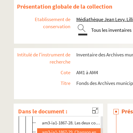
am3-ia1-1867-15. Chanson nouvelle en patois de L
Présentation globale de la collection
am3-ia1-1867-16. Chanson en patois de Lille
Etablissement de
Médiathèque Jean Levy. Lill
am3-ia1-1867-17. Chanson nouvelle en patois de L
conservation
Tous les inventaires
am3-ia1-1867-18. Chanson nouvelle en patois de L
am3-ia1-1867-19. Chanson en patois de Lille
am3-ia1-1867-20. Chanson en patois de Lille
Intitulé de l'instrument de
Inventaire des Archives mu
am3-ia1-1867-21. Chanson nouvelle en patois de L
recherche
am3-ia1-1867-22. Chanson en patois de Lille
Cote
AM1 à AM4
am3-ia1-1867-23. Les sans soucis : canchon pato
Titre
Fonds des Archives municip
am3-ia1-1867-24. Chanson en patois de Lille
am3-ia1-1867-25. Chanson nouvelle en patois de L
am3-ia1-1867-26. Chanson nouvelle en patois de L
Dans le document :
Prés
am3-ia1-1867-27. Le ptit parrain
am3-ia1-1867-28. Les deux commères ou la mode
am3-ia1-1867-29. Chanson en patois de Lille