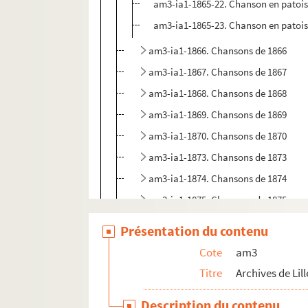
am3-ia1-1865-22. Chanson en patois 
am3-ia1-1865-23. Chanson en patois 
am3-ia1-1866. Chansons de 1866
am3-ia1-1867. Chansons de 1867
am3-ia1-1868. Chansons de 1868
am3-ia1-1869. Chansons de 1869
am3-ia1-1870. Chansons de 1870
am3-ia1-1873. Chansons de 1873
am3-ia1-1874. Chansons de 1874
am3-ia1-1875. Chansons de 1875
am3-ia1-1876. Chansons de 1876
Présentation du contenu
am3-ia1-1877. Chansons de 1877
Cote
am3
am3-ia1-1878. Chansons de 1878
Titre
Archives de Lill
am3-ia1-1879. Chansons de 1879
Description du contenu
am3-ia1-1880. Chansons de 1880