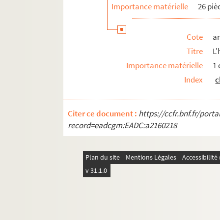
Importance matérielle
26 piè
am3-p. Cultes
am3-q. Etablissement hospitaliers et œuv
Cote
a
am3-r. Enseignement, action culturelle, s
Titre
L'
am4. Lille et autres villes
Importance matérielle
1
Index
c
Citer ce document :
https://ccfr.bnf.fr/por
record=eadcgm:EADC:a2160218
Plan du site
Mentions Légales
Accessibilit
v 31.1.0