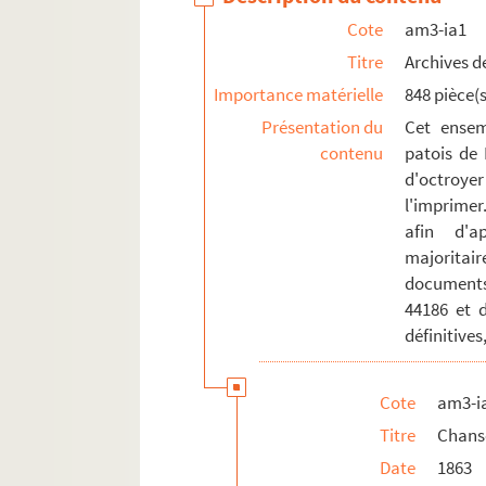
Cote
am3-ia1
am3-ia1-1888. Chansons de 1888
Titre
Archives de
am3-ia1-1889. Chansons de 1889
Importance matérielle
848 pièce(s
am3-ia1-1890. Chansons de 1890
Présentation du
Cet ensem
am3-ia1-1891. Chansons de 1891
contenu
patois de 
am3-k. Elections
d'octroyer
l'imprimer
am3-n. Biens communaux non-bâtis
afin d'a
am3-o. Travaux publics
majoritai
am3-p. Cultes
documents
am3-q. Etablissement hospitaliers et œuv
44186 et 
définitives
am3-r. Enseignement, action culturelle, s
am4. Lille et autres villes
Cote
am3-i
Titre
Chans
Date
1863