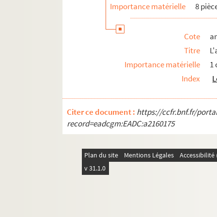
Importance matérielle
8 pièc
Cote
a
Titre
L
Importance matérielle
1
Index
L
Citer ce document :
https://ccfr.bnf.fr/por
record=eadcgm:EADC:a2160175
Plan du site
Mentions Légales
Accessibilit
v 31.1.0