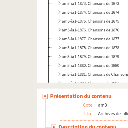
am3-ia1-1873. Chansons de 1873
am3-ia1-1874. Chansons de 1874
am3-ia1-1875. Chansons de 1875
am3-ia1-1876. Chansons de 1876
am3-ia1-1877. Chansons de 1877
am3-ia1-1878. Chansons de 1878
am3-ia1-1879. Chansons de 1879
am3-ia1-1880. Chansons de 1880
am3-ia1-1881. Chansons de Chansons
am3-ia1-1882. Chansons de 1882
am3-ia1-1883. Chansons de 1883
Présentation du contenu
am3-ia1-1884. Chansons de 1884
Cote
am3
am3-ia1-1885. Chansons de 1885
Titre
Archives de Lill
am3-ia1-1886. Chansons de 1886
Description du contenu
am3-ia1-1887. Chansons de 1887