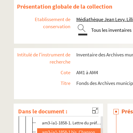
Présentation globale de la collection
Etablissement de
Médiathèque Jean Levy. Lill
am1. Familles
conservation
Tous les inventaires
am2. Communes par ordre alphabétique
am3. Archives de Lille
Intitulé de l'instrument de
Inventaire des Archives mu
am3-d. Administration générale
recherche
am3-f. Population, économie sociale
Cote
AM1 à AM4
am3-g. Administrations financières
am3h. Affaires militaires
Titre
Fonds des Archives municip
am3-i. Police, hygiène publique, justice
am3-ia1. Archives de la police de Lille - Chansons en patoi
Dans le document :
Prés
am3-ia1-1858. Chansons de 1858
am3-ia1-1858-1. Lettre du préfet au commissaire d
am3-ia1-1858-1 bis. Chanson nouvelle en patois de 