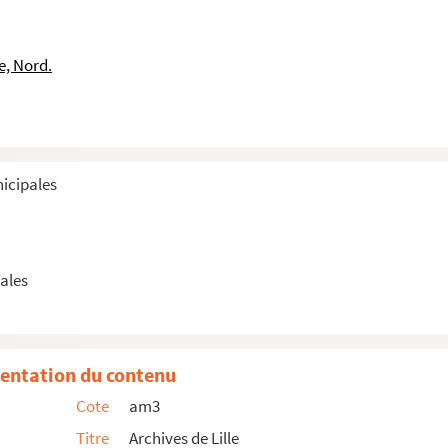
e, Nord.
nicipales
ales
s de Lille
entation du contenu
Cote
am3
e police
Titre
Archives de Lille
Lille par la réunion des Amis de la paix à l'Union