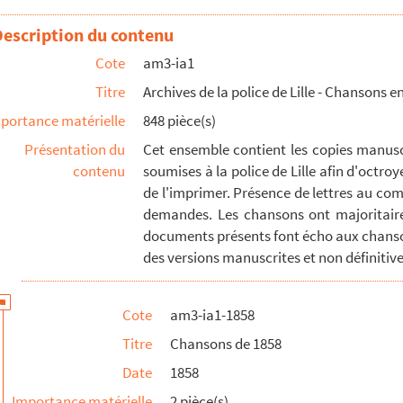
Description du contenu
Cote
am3-ia1
Titre
Archives de la police de Lille - Chansons en
portance matérielle
848 pièce(s)
Présentation du
Cet ensemble contient les copies manuscr
contenu
soumises à la police de Lille afin d'octroy
de l'imprimer. Présence de lettres au com
demandes. Les chansons ont majoritaire
documents présents font écho aux chanso
des versions manuscrites et non définitives
Cote
am3-ia1-1858
Titre
Chansons de 1858
Date
1858
Importance matérielle
2 pièce(s)