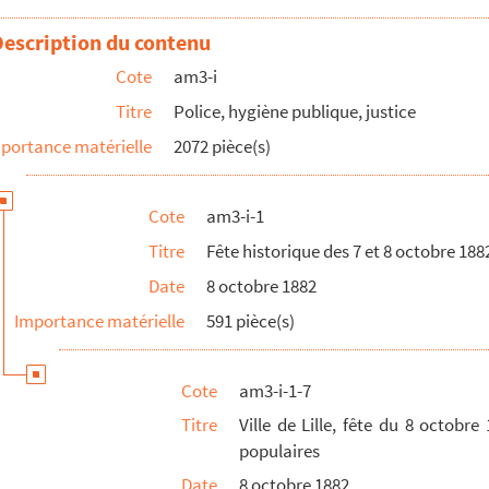
t 8 octobre 1882 - Détachement armés et musique, délégués mun...
Description du contenu
istorique du 8 octobre 1882
Cote
am3-i
la commande de 1400 exemplaires
Titre
Police, hygiène publique, justice
icains
portance matérielle
2072 pièce(s)
és et musiques du dehors qui ont accepté l'invitation de M. le ...
rt et lunch au palais Rameau
Cote
am3-i-1
et 1883
Titre
Fête historique des 7 et 8 octobre 188
Date
8 octobre 1882
Importance matérielle
591 pièce(s)
Cote
am3-i-1-7
Titre
Ville de Lille, fête du 8 octobr
populaires
Date
8 octobre 1882