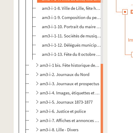
am3-i-1-8. Ville de Lille, fête historique des 7 e
am3-i-1-9. Composition du personnel du cortège h
am3-i-1-10. Portrait du maire André, emploi de 
am3-i-1-11. Sociétés de musique et cercles républ
Im
am3-i-1-12. Délégués municipaux, détachements arm
am3-i-1-13. Fête du 8 octobre 1882 - Grand conce
am3-i-1 bis. Fête historique des 7 et 8 octobre 1882 
am3-i-2. Journaux du Nord
am3-i-3. Journaux et prospectus
am3-i-4. Images, étiquettes et brochures
am3-i-5. Journaux 1873-1877
am3-i-6. Justice et police
am3-i-7. Affiches et annonces diverses
am3-i-8. Lille - Divers