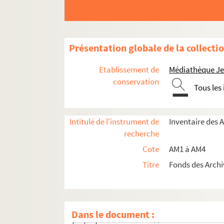
am2. Communes par ordre alphabétique
am3. Archives de Lille
am3-d. Administration générale
Présentation globale de la collecti
am3-f. Population, économie sociale
Etablissement de
Médiathèque Jea
am3-f-1. Commerce, industrie, agricultur
conservation
Tous les
am3-f-1-1. Quelques observations sur 
am3-f-1-2. Examen du projet de loi s
Intitulé de l'instrument de
Inventaire des 
am3-f-1-3. Tarifs de douane : lettre
recherche
am3-f-1-4. Question des exportations 
Cote
AM1 à AM4
am3-f-1-5. Examen des nouveaux impô
Titre
Fonds des Archi
am3-f-1-6. Colonisation d'Alger
am3-f-1-7. Titrage des potasses brut
am3-f-1-8. Lettre adressée par la C
Dans le document :
am3-f-1-9. Rapport sur la situation a