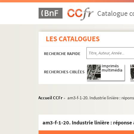
Catalogue co
LES CATALOGUES
RECHERCHE RAPIDE
Imprimés
multimédia
RECHERCHES CIBLÉES
Accueil CCFr
am3-f-1-20. Industrie linière : répo
>
am3-f-1-20. Industrie linière : répons
am1. Familles