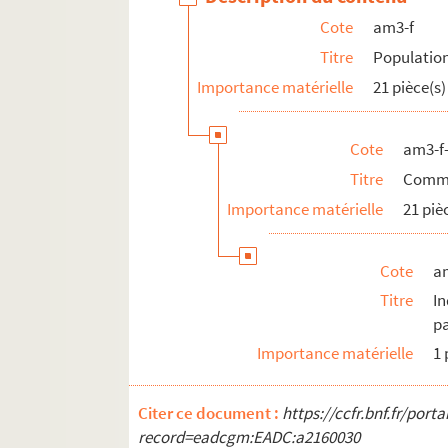
Cote
am3-f
Titre
Population
Importance matérielle
21 pièce(s)
Cote
am3-f
Titre
Commer
Importance matérielle
21 piè
Cote
a
Titre
In
p
Importance matérielle
1 
Citer ce document :
https://ccfr.bnf.fr/por
record=eadcgm:EADC:a2160030