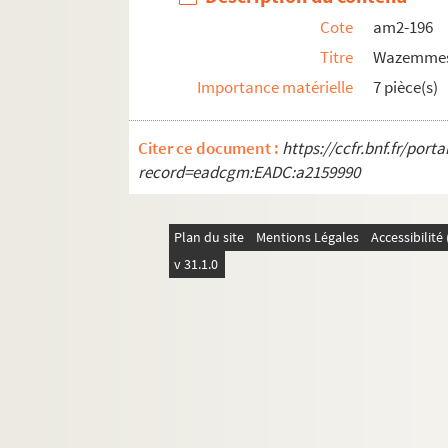
Cote
am2-196
Titre
Wazemme
Importance matérielle
7 pièce(s)
Citer ce document :
https://ccfr.bnf.fr/por
record=eadcgm:EADC:a2159990
Plan du site
Mentions Légales
Accessibilit
v 31.1.0