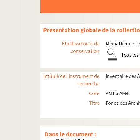
am2-165. Saint-Pol
am2-166. Sancourt
am2-167. Saulzoir
Présentation globale de la collecti
am2-168. Sebourg
am2-169. Seclin
Etablissement de
Médiathèque Jea
conservation
am2-170. Sequedin
Tous les
am2-171. Sin-le-Noble
am2-172. Solesmes
Intitulé de l'instrument de
Inventaire des 
am2-173. Somain
recherche
am2-174. Steenwerck
Cote
AM1 à AM4
am2-175. Steenworde
Titre
Fonds des Archi
am2-176. Templeuve
am2-177. Teteghem
am2-178. Thiant
Dans le document :
am2-179. Thun