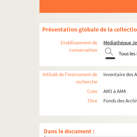
am2-161. Sainghin-en-Melantois
am2-162. Saint-Amand
am2-163. Saint-Hilaire
Présentation globale de la collecti
am2-164. Saint-Omer
am2-165. Saint-Pol
Etablissement de
Médiathèque Jea
am2-166. Sancourt
conservation
Tous les
am2-167. Saulzoir
am2-168. Sebourg
Intitulé de l'instrument de
Inventaire des 
am2-169. Seclin
recherche
am2-170. Sequedin
Cote
AM1 à AM4
am2-171. Sin-le-Noble
Titre
Fonds des Archi
am2-172. Solesmes
am2-173. Somain
am2-174. Steenwerck
Dans le document :
am2-175. Steenworde