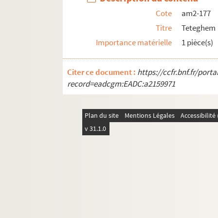
Cote
am2-177
Titre
Teteghem
Importance matérielle
1 pièce(s)
Citer ce document :
https://ccfr.bnf.fr/por
record=eadcgm:EADC:a2159971
Plan du site
Mentions Légales
Accessibilit
v 31.1.0