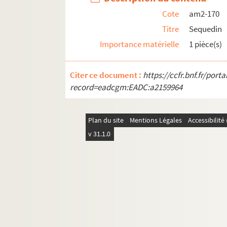
am2-198. Ypres
Cote
am2-170
am2-199. Zuydcotte
Titre
Sequedin
am2-200. Arrondissement de Lille - divers
Importance matérielle
1 pièce(s)
am3. Archives de Lille
Citer ce document :
https://ccfr.bnf.fr/por
am4. Lille et autres villes
record=eadcgm:EADC:a2159964
Plan du site
Mentions Légales
Accessibilit
v 31.1.0