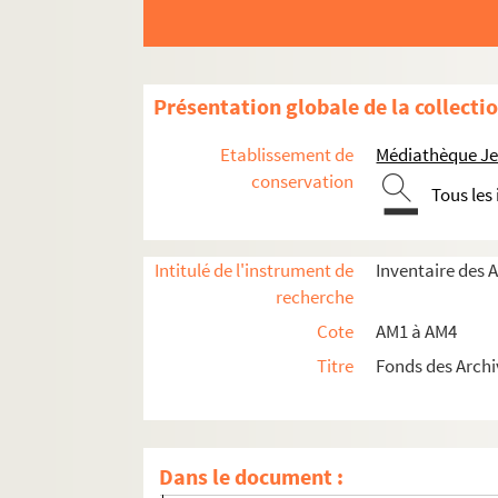
am2-154. Rieux
am2-155. Rollecourt
am2-156. Rombies
Présentation globale de la collecti
am2-157. Roost-Warendin
am2-158. Rosult
Etablissement de
Médiathèque Jea
am2-159. Roubaix
conservation
Tous les
am2-160. Rouvroy
am2-161. Sainghin-en-Melantois
Intitulé de l'instrument de
Inventaire des 
am2-162. Saint-Amand
recherche
am2-163. Saint-Hilaire
Cote
AM1 à AM4
am2-164. Saint-Omer
Titre
Fonds des Archi
am2-165. Saint-Pol
am2-166. Sancourt
am2-167. Saulzoir
Dans le document :
am2-168. Sebourg