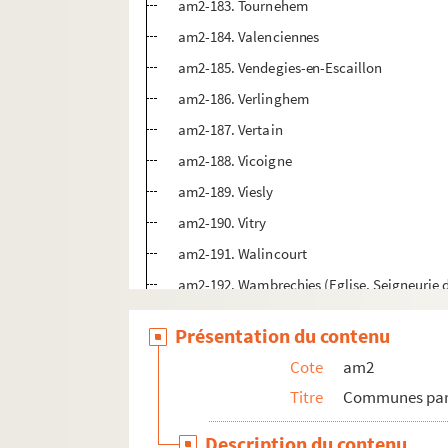
am2-183. Tournehem
am2-184. Valenciennes
am2-185. Vendegies-en-Escaillon
am2-186. Verlinghem
am2-187. Vertain
am2-188. Vicoigne
am2-189. Viesly
am2-190. Vitry
am2-191. Walincourt
am2-192. Wambrechies (Eglise, Seigneurie d
am2-193. Warneton
Présentation du contenu
am2-194. Watrelos
Cote
am2
am2-195. Watten
Titre
Communes par 
am2-196. Wazemmes
am2-197. Werwicq
Description du contenu