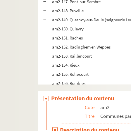
am2-147. Pont-sur-Sambre
am2-148. Proville
am2-149. Quesnoy-sur-Deule (seigneurie Leu
am2-150. Quievry
am2-151. Raches
am2-152. Radinghem en Weppes
am2-153. Raillencourt
am2-154. Rieux
am2-155. Rollecourt
am2-156. Rombies
am2-157. Roost-Warendin
Présentation du contenu
am2-158. Rosult
Cote
am2
am2-159. Roubaix
Titre
Communes par 
am2-160. Rouvroy
am2-161. Sainghin-en-Melantois
Description du contenu