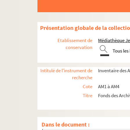
am2-118. Liessies
am2-119. Linselles
am2-120. Locon
Présentation globale de la collecti
am2-121. Marchiennes
am2-122. Marcq-en-Baroeul
Etablissement de
Médiathèque Jea
am2-123. Maretz
conservation
Tous les
am2-124. Marquillies
am2-125. Masnieres
Intitulé de l'instrument de
Inventaire des 
am2-126. Masny
recherche
am2-127. Mazinghien
Cote
AM1 à AM4
am2-128. Merville
Titre
Fonds des Archi
am2-129. Messines
am2-130. Monchy-le-Preux
am2-131. Mons-en-Pévèle
Dans le document :
am2-132. Montay