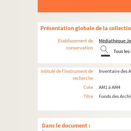
am2-43. Capinghem
am2-44. Cartignies
am2-45. Cassel
Présentation globale de la collecti
am2-46. Castillon
am2-47. Catillon
Etablissement de
Médiathèque Jea
am2-48. Commines
conservation
Tous les
am2-49. Condé (2 dossiers)
am2-50. Corbehem
Intitulé de l'instrument de
Inventaire des 
am2-51. Courrières
recherche
am2-52. Crochte
Cote
AM1 à AM4
am2-53. Cuincy
Titre
Fonds des Archi
am2-54. Cysoing
am2-55. Dechy
am2-56. Denain
Dans le document :
am2-57. Deulemont