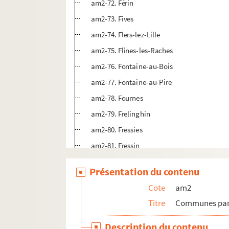
am2-72. Férin
am2-73. Fives
am2-74. Flers-lez-Lille
am2-75. Flines-les-Raches
am2-76. Fontaine-au-Bois
am2-77. Fontaine-au-Pire
am2-78. Fournes
am2-79. Frelinghin
am2-80. Fressies
am2-81. Fressin
am2-82. Fretin
Présentation du contenu
am2-83. Fromelles
Cote
am2
am2-84. Gamans
Titre
Communes par 
am2-85. Goeulzin
am2-86. Gondecourt
Description du contenu