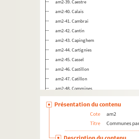
am2-39. Caestre
am2-40. Calais
am2-41. Cambrai
am2-42. Cantin
am2-43. Capinghem
am2-44. Cartignies
am2-45. Cassel
am2-46. Castillon
am2-47. Catillon
am2-48. Commines
am2-49. Condé (2 dossiers)
Présentation du contenu
am2-50. Corbehem
Cote
am2
am2-51. Courrières
Titre
Communes par 
am2-52. Crochte
am2-53. Cuincy
Description du contenu