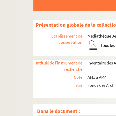
am2-10. Arleux (Chemins, terre et seigneurie
am2-11. Armentières
am2-12. Arras
Présentation globale de la collecti
am2-13. Ascq
am2-14. Aubencheul-au-Bac
Etablissement de
Médiathèque Jea
am2-15. Aubencheul-au-Bois (arrondisseme
conservation
Tous les
am2-16. Auchy
am2-17. Avelin
Intitulé de l'instrument de
Inventaire des 
am2-18. Avesnes-lez-Aubert
recherche
am2-19. Bachy
Cote
AM1 à AM4
am2-20. Bailleul
Titre
Fonds des Archi
am2-21. Baisieux
am2-22. Bavay
am2-23. Bergues
Dans le document :
am2-24. Berlaimont