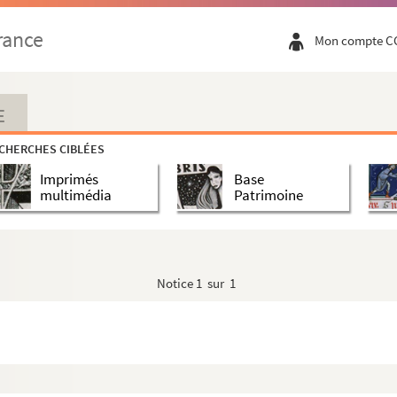
rance
Mon compte C
E
CHERCHES CIBLÉES
Imprimés
Base
multimédia
Patrimoine
ille
Notice
1 sur 1
 Lannoy, veuve de Fourmestraux (Seigneurie de la Blanque...