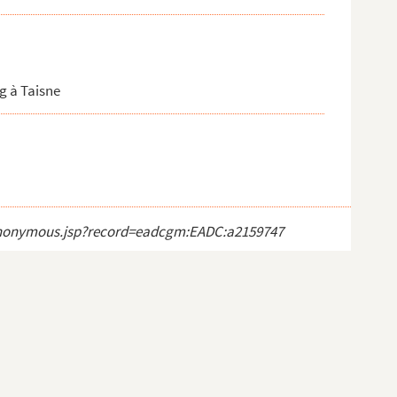
g à Taisne
ct_anonymous.jsp?record=eadcgm:EADC:a2159747