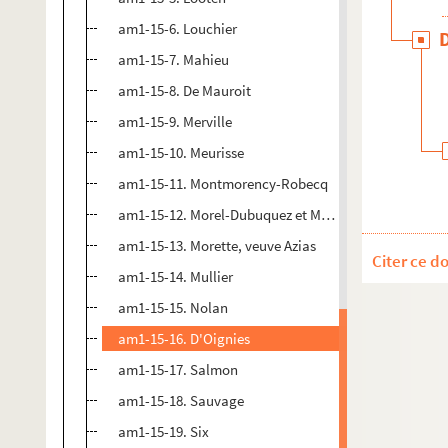
am1-15-6. Louchier
am1-15-7. Mahieu
am1-15-8. De Mauroit
am1-15-9. Merville
am1-15-10. Meurisse
am1-15-11. Montmorency-Robecq
am1-15-12. Morel-Dubuquez et Macquart-Feumal (avec
am1-15-13. Morette, veuve Azias
Citer ce d
am1-15-14. Mullier
am1-15-15. Nolan
am1-15-16. D'Oignies
am1-15-17. Salmon
am1-15-18. Sauvage
am1-15-19. Six