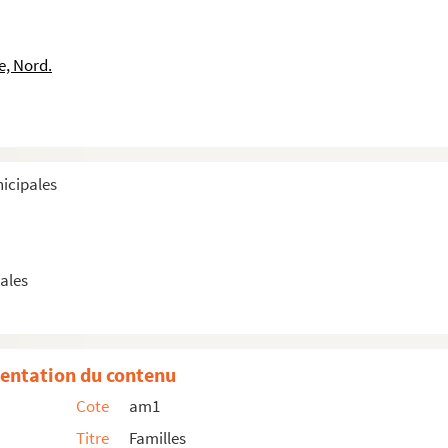
e, Nord.
e
e
ie
nicipales
lin
ps d'Aigrmont
ales
sne
entation du contenu
Cote
am1
Titre
Familles