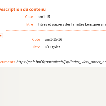
Description du contenu
Cote
am1-15
Titre
Titres et papiers des familles Lencquesain
Cote
am1-15-16
Titre
D'Oignies
 généalogie Delefortrie)
ocument :
https://ccfr.bnf.fr/portailccfr/jsp/index_view_dire