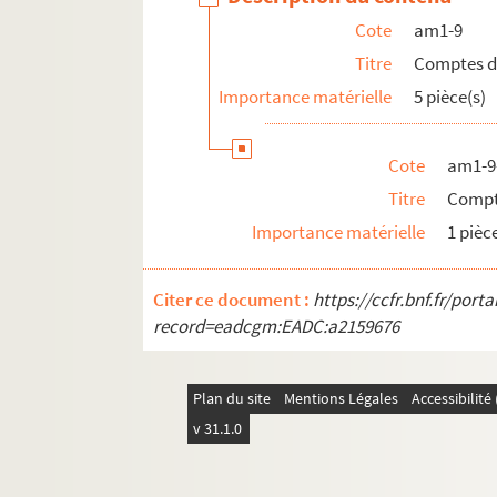
Cote
am1-9
Titre
Comptes de
Importance matérielle
5 pièce(s)
Cote
am1-9
Titre
Compte
Importance matérielle
1 pièc
Citer ce document :
https://ccfr.bnf.fr/por
record=eadcgm:EADC:a2159676
Plan du site
Mentions Légales
Accessibilit
v 31.1.0