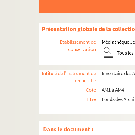
Présentation globale de la collecti
Etablissement de
Médiathèque Jea
conservation
Tous les
am1. Familles
Intitulé de l'instrument de
Inventaire des 
recherche
am1-1. Papiers d'Artaud, procureur à Lill
Cote
AM1 à AM4
am1-2. Papiers d'Artaud, procureur à Lill
Titre
Fonds des Archi
am1-3. Papiers d'Artaud, procureur à Lill
am1-4. Papiers d'Artaud et Vanthourout, p
am1-5. Titres et papiers de la famille Du
Dans le document :
am1-5bis. Titres et papiers de la famille