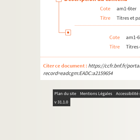
Cote
am1-6ter
Titre
Titres et 
Cote
am1-6
Titre
Titres
Citer ce document :
https://ccfr.bnf.fr/por
record=eadcgm:EADC:a2159654
Plan du site
Mentions Légales
Accessibilit
v 31.1.0