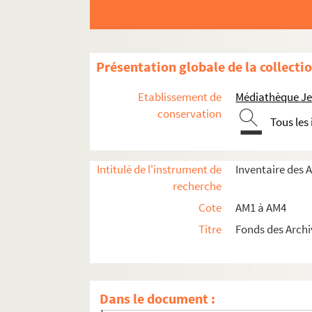
Présentation globale de la collecti
Etablissement de
Médiathèque Jea
conservation
Tous les
am1. Familles
Intitulé de l'instrument de
Inventaire des 
am1-1. Papiers d'Artaud, procureur à Lill
recherche
am1-2. Papiers d'Artaud, procureur à Lill
Cote
AM1 à AM4
am1-3. Papiers d'Artaud, procureur à Lill
Titre
Fonds des Archi
am1-4. Papiers d'Artaud et Vanthourout, p
am1-5. Titres et papiers de la famille Du
am1-5bis. Titres et papiers de la famille
Dans le document :
am1-5ter. Titres et papiers de la famille