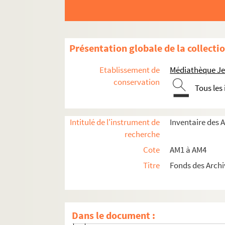
Présentation globale de la collecti
Etablissement de
Médiathèque Jea
conservation
Tous les
am1. Familles
am1-1. Papiers d'Artaud, procureur à Lill
Intitulé de l'instrument de
Inventaire des 
am1-2. Papiers d'Artaud, procureur à Lill
recherche
am1-3. Papiers d'Artaud, procureur à Lill
Cote
AM1 à AM4
am1-4. Papiers d'Artaud et Vanthourout, p
Titre
Fonds des Archi
am1-5. Titres et papiers de la famille Duque
am1-5-1. Titres et papiers de la famille
am1-5-2. Titres et papiers de la famille
Dans le document :
am1-5-3. Titres et papiers de la famille