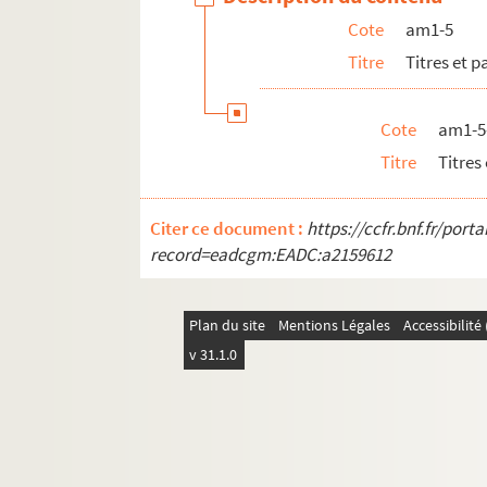
Cote
am1-5
Titre
Titres et 
Cote
am1-5
Titre
Titres
Citer ce document :
https://ccfr.bnf.fr/por
record=eadcgm:EADC:a2159612
Plan du site
Mentions Légales
Accessibilit
v 31.1.0