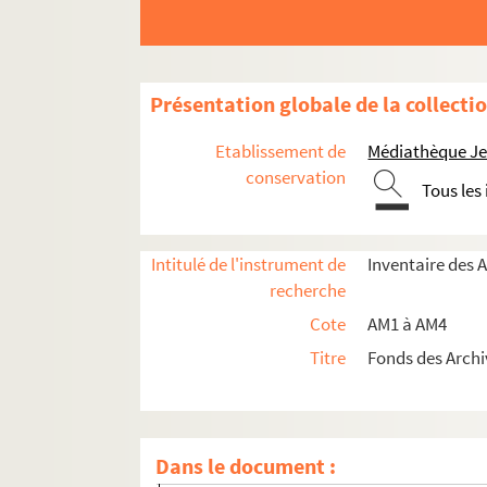
Présentation globale de la collecti
Etablissement de
Médiathèque Jea
conservation
Tous les
Intitulé de l'instrument de
Inventaire des 
recherche
Cote
AM1 à AM4
am1. Familles
Titre
Fonds des Archi
am1-1. Papiers d'Artaud, procureur à Lill
am1-2. Papiers d'Artaud, procureur à Lill
am1-3. Papiers d'Artaud, procureur à Lill
Dans le document :
am1-4. Papiers d'Artaud et Vanthourout, p