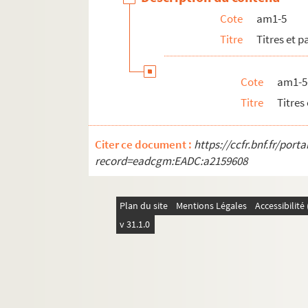
Cote
am1-5
Titre
Titres et 
Cote
am1-5
Titre
Titres
Citer ce document :
https://ccfr.bnf.fr/por
record=eadcgm:EADC:a2159608
Plan du site
Mentions Légales
Accessibilit
v 31.1.0