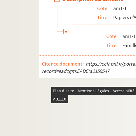
Cote
am1-1
Titre
Papiers d'A
Cote
am1-1
Titre
Famill
Citer ce document :
https://ccfr.bnf.fr/por
record=eadcgm:EADC:a2159547
Plan du site
Mentions Légales
Accessibilit
v 31.1.0