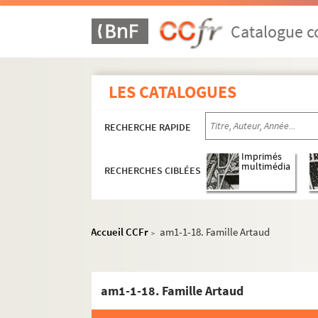
Catalogue co
LES CATALOGUES
RECHERCHE RAPIDE
Imprimés
multimédia
RECHERCHES CIBLÉES
Accueil CCFr
am1-1-18. Famille Artaud
>
am1. Familles
am1-1. Papiers d'Artaud, procureur à Lille
am1-1-18. Famille Artaud
am1-1-1. Famille Artaud