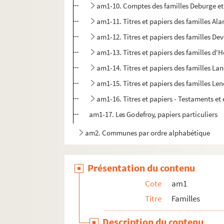
am1-10. Comptes des familles Deburge e
am1-11. Titres et papiers des familles Ala
am1-12. Titres et papiers des familles Dev
am1-13. Titres et papiers des familles d'
am1-14. Titres et papiers des familles La
am1-15. Titres et papiers des familles Le
am1-16. Titres et papiers - Testaments et
am1-17. Les Godefroy, papiers particuliers
am2. Communes par ordre alphabétique
am3. Archives de Lille
am4. Lille et autres villes
Présentation du contenu
Cote
am1
Titre
Familles
Description du contenu