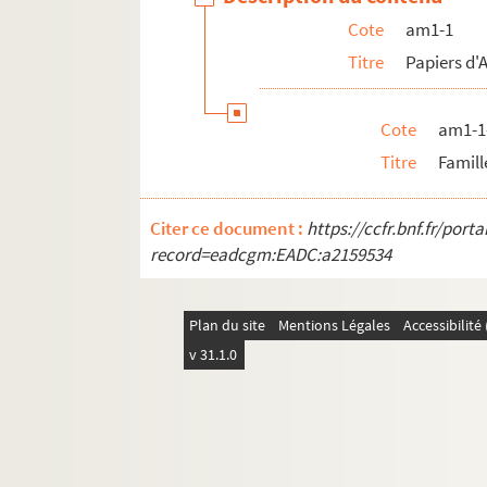
Cote
am1-1
am1-12. Titres et papiers des familles Dev
Titre
Papiers d'A
am1-13. Titres et papiers des familles d'
am1-14. Titres et papiers des familles La
Cote
am1-1
am1-15. Titres et papiers des familles Le
Titre
Famill
am1-16. Titres et papiers - Testaments et
am1-17. Les Godefroy, papiers particuliers
Citer ce document :
https://ccfr.bnf.fr/por
am2. Communes par ordre alphabétique
record=eadcgm:EADC:a2159534
am3. Archives de Lille
am4. Lille et autres villes
Plan du site
Mentions Légales
Accessibilit
v 31.1.0