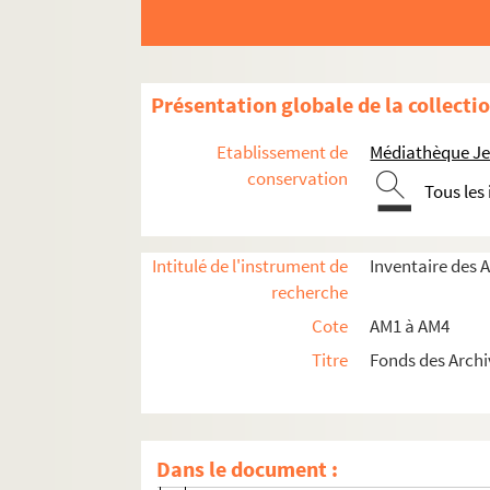
Présentation globale de la collecti
Etablissement de
Médiathèque Jea
conservation
Tous les
Intitulé de l'instrument de
Inventaire des 
recherche
Cote
AM1 à AM4
am1. Familles
Titre
Fonds des Archi
am1-1. Papiers d'Artaud, procureur à Lille
am1-1-1. Famille Artaud
am1-1-2. Famille Artaud : coupures de 
Dans le document :
am1-1-3. Famille Artaud : déclarations