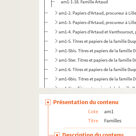
am1-1-18. Famille Artaud
am1-2. Papiers d'Artaud, procureur à Lill
am1-3. Papiers d'Artaud, procureur à Lill
am1-4. Papiers d'Artaud et Vanthourout, p
am1-5. Titres et papiers de la famille Du
am1-5bis. Titres et papiers de la famille
am1-5ter. Titres et papiers de la famille
am1-6. Titres et papiers de la famille Du
am1-6bis. Titres et papiers de la famille
am1-6ter. Titres et papiers de la famille
am1-7. Titres et papiers de la famille Br
Présentation du contenu
am1-8. Comptes des familles Deburge et
Cote
am1
am1-9. Comptes des familles Deburge et
Titre
Familles
am1-10. Comptes des familles Deburge e
Description du contenu
am1-11. Titres et papiers des familles Ala