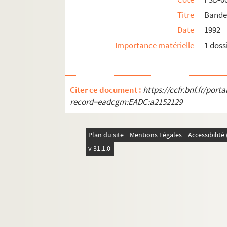
Titre
Bander
Date
1992
Importance matérielle
1 doss
Citer ce document :
https://ccfr.bnf.fr/por
record=eadcgm:EADC:a2152129
Plan du site
Mentions Légales
Accessibilit
v 31.1.0