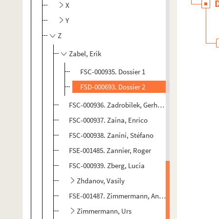
X
Y
Z
Zabel, Erik
FSC-000935. Dossier 1
FSD-000693. Dossier 2
FSC-000936. Zadrobilek, Gerhard
FSC-000937. Zaina, Enrico
FSC-000938. Zanini, Stéfano
FSE-001485. Zannier, Roger
FSC-000939. Zberg, Lucia
Zhdanov, Vasily
FSE-001487. Zimmermann, André
Zimmermann, Urs