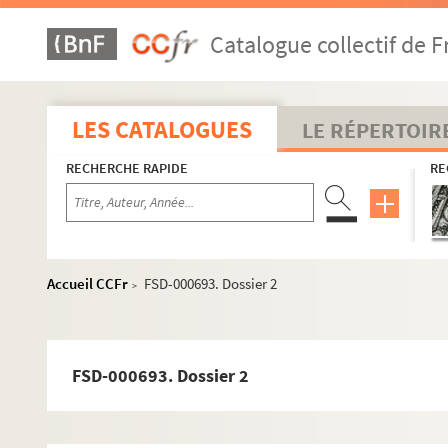
Catalogue collectif de F
Cyclisme
Courses
LES CATALOGUES
Équipes
LE RÉPERTOIR
Coureurs et autres personnalités du cyclisme
RECHERCHE RAPIDE
RE
A
B
C
Accueil CCFr
FSD-000693. Dossier 2
D
>
E
F
FSD-000693. Dossier 2
G
H
I