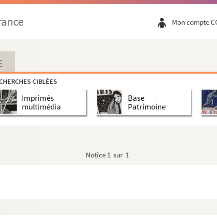
rance
Mon compte C
E
CHERCHES CIBLÉES
Imprimés
Base
multimédia
Patrimoine
Notice
1 sur 1