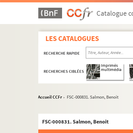
Coureurs et autres personnalités du cyclism
Catalogue co
A
B
C
LES CATALOGUES
D
E
RECHERCHE RAPIDE
F
Imprimés
G
multimédia
RECHERCHES CIBLÉES
H
I
J
Accueil CCFr
FSC-000831. Salmon, Benoit
>
K
L
FSC-000831. Salmon, Benoit
M
N