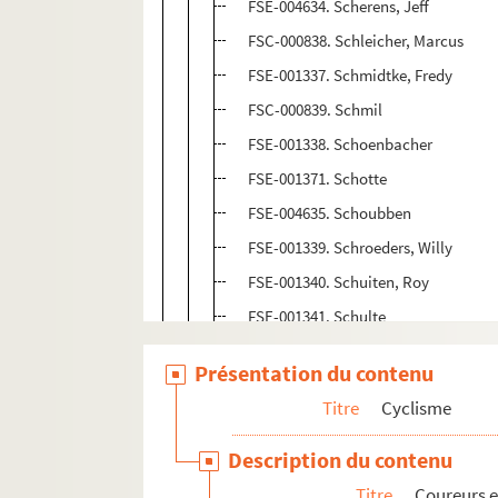
FSE-004634. Scherens, Jeff
FSC-000838. Schleicher, Marcus
FSE-001337. Schmidtke, Fredy
FSC-000839. Schmil
FSE-001338. Schoenbacher
FSE-001371. Schotte
FSE-004635. Schoubben
FSE-001339. Schroeders, Willy
FSE-001340. Schuiten, Roy
FSE-001341. Schulte
Schurer, Eddy
Présentation du contenu
Sciandri, Maximilien
Titre
Cyclisme
FSE-001343. Scodeller
Seigneur, Eddy
Description du contenu
FSE-001345. Selds, Edouard
Titre
Coureurs e