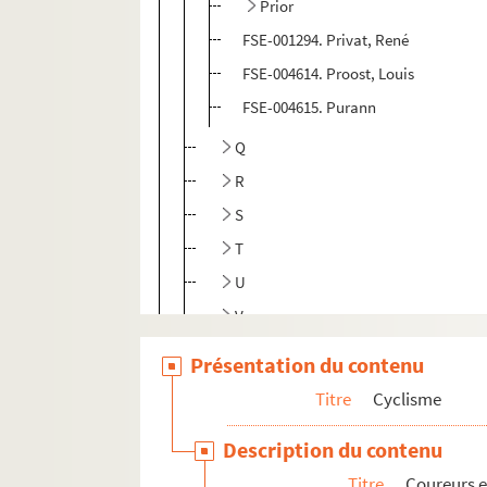
Prior
FSE-001294. Privat, René
FSE-004614. Proost, Louis
FSE-004615. Purann
Q
R
S
T
U
V
W
Présentation du contenu
X
Titre
Cyclisme
Y
Description du contenu
Z
Titre
Coureurs e