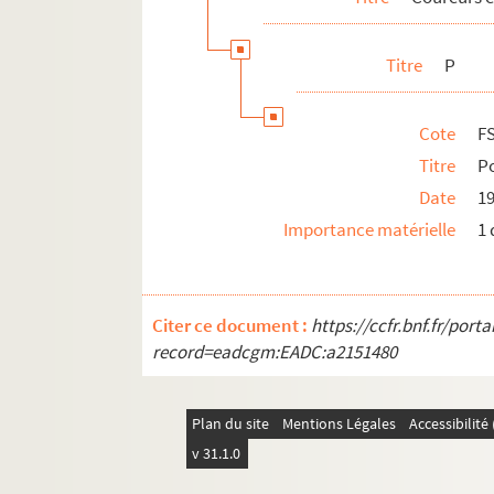
Divers
Football
Titre
P
Cote
F
Titre
Po
Date
1
Importance matérielle
1 
Citer ce document :
https://ccfr.bnf.fr/por
record=eadcgm:EADC:a2151480
Plan du site
Mentions Légales
Accessibilit
v 31.1.0