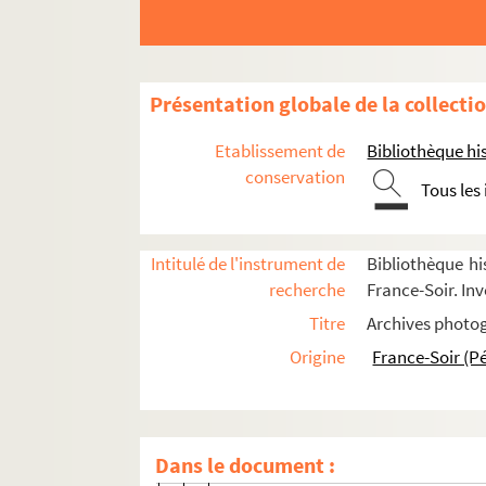
FSE-004608. Piot, Kleber
FSE-001279. Pirard, Fritz
FSE-004609. Pitte
Présentation globale de la collecti
Piziks, Arvis
Planckaert, Eddy
Etablissement de
Bibliothèque his
FSE-003940. Planckaert, Jean
conservation
Tous les
FSC-000786. Planckaert, Jo
FSE-001280. Planckaert, Joseph
Intitulé de l'instrument de
Bibliothèque hi
FSE-001281. Planckaert, Willy
recherche
France-Soir. Inv
FSE-001282. Poblet, Miguel
Titre
Archives photog
FSC-000787. Podenzana, Massimo
Origine
France-Soir (P
FSE-004610. Poffé
Poisson, Pascal
FSE-001284. Poissonnier
Dans le document :
Poli, Eros