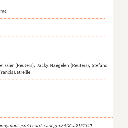
isme
lissier (Reuters), Jacky Naegelen (Reuters), Stefano
rancis Latreille
ct_anonymous.jsp?record=eadcgm:EADC:a2151340