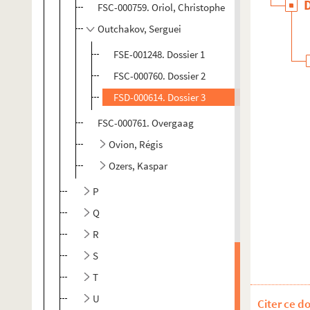
FSC-000759. Oriol, Christophe
Outchakov, Serguei
FSE-001248. Dossier 1
FSC-000760. Dossier 2
FSD-000614. Dossier 3
FSC-000761. Overgaag
Ovion, Régis
Ozers, Kaspar
P
Q
R
S
T
U
Citer ce d