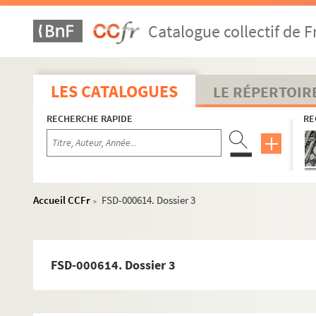
Équipes
Catalogue collectif de F
Coureurs et autres personnalités du cyclisme
A
LES CATALOGUES
B
LE RÉPERTOIR
C
RECHERCHE RAPIDE
RE
D
E
F
G
Accueil CCFr
FSD-000614. Dossier 3
>
H
I
FSD-000614. Dossier 3
J
K
L