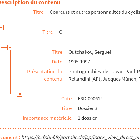
Description du contenu
Titre
Coureurs et autres personnalités du cycl
Titre
O
Titre
Outchakov, Serguei
Date
1995-1997
Présentation du
Photographies de : Jean-Paul Pe
contenu
Rellandini (AP), Jacques Münch, F
Cote
FSD-000614
Titre
Dossier 3
Importance matérielle
1 dossier
ocument :
https://ccfr.bnf.fr/portailccfr/jsp/index_view_dire