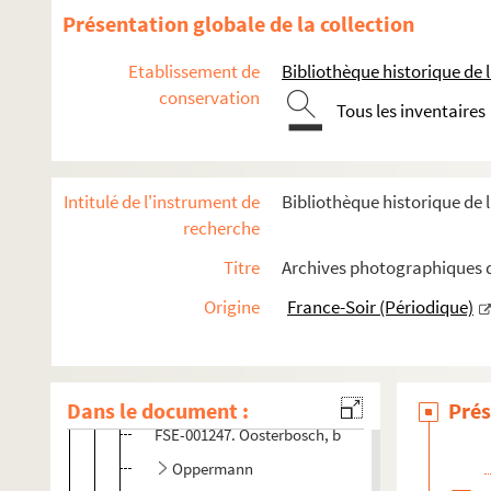
Présentation globale de la collection
M
N
Etablissement de
Bibliothèque historique de la
O
conservation
Tous les inventaires
O'Bree, G
FSE-004589. Obwohl
Ocana, Luis
Intitulé de l'instrument de
Bibliothèque historique de l
recherche
FSE-001246. Ockers, Stan
FSC-000754. Odin, Cécile
Titre
Archives photographiques d
FSC-000755. Oersted, Henrick
Origine
France-Soir (Périodique)
FSC-000756. O'Grady, Stuart
FSC-000757. Olano, Abraham
FSC-000758. Oliviero, Pascal
Dans le document :
Prés
FSE-001247. Oosterbosch, b
Oppermann