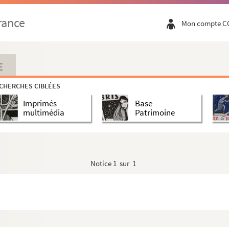
rance
Mon compte C
E
CHERCHES CIBLÉES
Imprimés
Base
multimédia
Patrimoine
Notice
1 sur 1