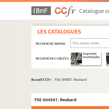
Courses
Équipes
Catalogue co
Coureurs et autres personnalités du cyclism
A
LES CATALOGUES
B
C
RECHERCHE RAPIDE
D
Imprimés
E
multimédia
RECHERCHES CIBLÉES
F
G
H
Accueil CCFr
FSE-004587. Neubard
>
I
J
FSE-004587. Neubard
K
L