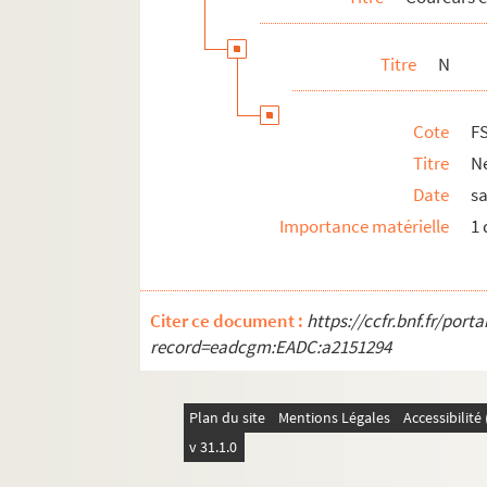
Titre
N
Cote
F
Titre
N
Date
s
Importance matérielle
1 
Citer ce document :
https://ccfr.bnf.fr/por
record=eadcgm:EADC:a2151294
Plan du site
Mentions Légales
Accessibilit
v 31.1.0