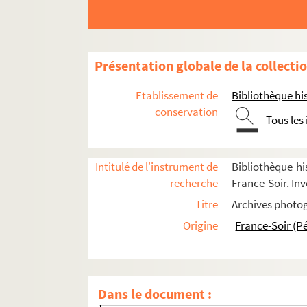
M
N
Présentation globale de la collecti
FSE-004581. Namara, Mac
FSE-004582. Nantet
Etablissement de
Bibliothèque his
FSC-000742. Nardello, Danielé
conservation
Tous les
FSE-004583. Nardi, Pierre
FSE-004584. Natzchke
Intitulé de l'instrument de
Bibliothèque hi
Nazon, Damien
recherche
France-Soir. Inv
FSE-001235. Nazon, Jean-Patrick
Titre
Archives photog
FSE-001236. Nedelec, Michel
Origine
France-Soir (P
Neil, Stephens
Nelissen, Danny
FSE-004585. Nello, Trogi
Dans le document :
FSE-003921. Nencini, Gastone