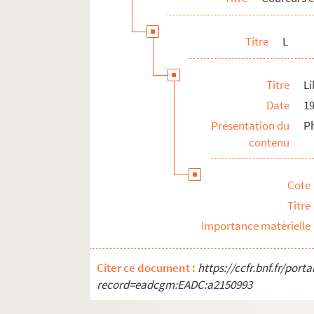
M
Titre
L
N
O
Titre
Li
P
Date
1
Q
Présentation du
Ph
R
contenu
S
T
Cote
U
Titre
V
Importance matérielle
W
X
Citer ce document :
https://ccfr.bnf.fr/por
record=eadcgm:EADC:a2150993
Y
Z