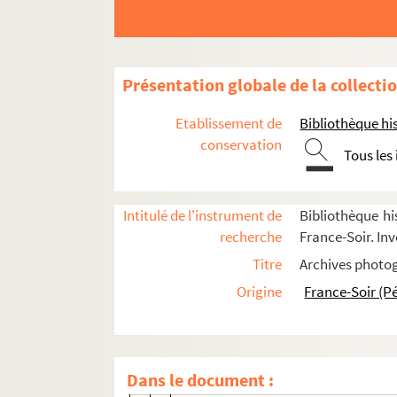
FSE-004533. Lesguillon
FSE-001173. Lestrade, Sandrine
FSE-004534. Lesueur
Présentation globale de la collecti
FSE-003905. Lethenet, Roger
Etablissement de
Bibliothèque his
FSE-001174. Letort, Désiré
conservation
Tous les
FSE-004535. Letourneau
FSE-001175. Letourneur, Alfred
Intitulé de l'instrument de
Bibliothèque hi
FSE-004536. Leullier, Jean
recherche
France-Soir. Inv
FSC-000673. Leulliot, Josette
Titre
Archives photog
Level
Origine
France-Soir (P
FSC-000674. Leysen, Bart
FSC-000676. Liebman, Michael
FSE-001176. Lietti, Marco
Dans le document :
FSC-000677. Lievin, Gérald