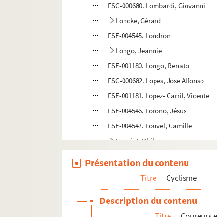
FSC-000680. Lombardi, Giovanni
Loncke, Gérard
FSE-004545. Londron
Longo, Jeannie
FSE-001180. Longo, Renato
FSC-000682. Lopes, Jose Alfonso
FSE-001181. Lopez- Carril, Vicente
FSE-004546. Lorono, Jésus
FSE-004547. Louvel, Camille
Louviot, Philippe
FSE-004548. Lowie, Jules
Présentation du contenu
FSC-000684. Lozano, Alvaro
Titre
Cyclisme
FSC-000685. Ludwig, Olaf
Description du contenu
FSC-000686. Luperini, Fabiana
Titre
Coureurs e
FSC-000687. Luttenberger, Peter