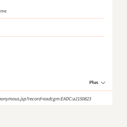
isme
Plus
ct_anonymous.jsp?record=eadcgm:EADC:a2150823