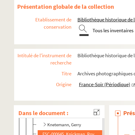
FSC-000637. Kaufmann, Klaus
Présentation globale de la collection
FSE-004511. Keel
Etablissement de
Bibliothèque historique de la
Kelly, Sean
conservation
Tous les inventaires
FSE-001143. Kerriguy, Christine
Kiefel, Ron
FSC-000640. Kimmage, Paul
Intitulé de l'instrument de
Bibliothèque historique de l
Kindberg, Hans
recherche
FSE-001145. King, Betsy
Titre
Archives photographiques d
FSC-000641. Kiritchenko, Alexandre
Origine
France-Soir (Périodique)
FSD-000560. Kirpov
Kirsipuu, Jann
FSC-000643. Klimov, Viktor
Dans le document :
Prés
FSE-004512. Klinck
Knetemann, Gerry
FSC-000645. Knickman, Roy