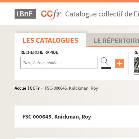
B
Catalogue collectif de F
C
D
E
LES CATALOGUES
LE RÉPERTOIR
F
RECHERCHE RAPIDE
RE
G
H
I
J
Accueil CCFr
FSC-000645. Knickman, Roy
>
K
FSC-000634. Kaczmarczyk, Ed
Kappes, Andréas
FSC-000645. Knickman, Roy
FSE-004510. Karmany, Antonio
Kasputis, Arturas