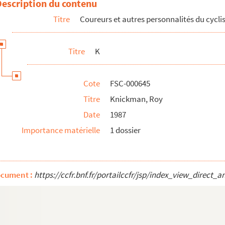
Description du contenu
Titre
Coureurs et autres personnalités du cycl
Titre
K
Cote
FSC-000645
Titre
Knickman, Roy
Date
1987
Importance matérielle
1 dossier
ocument :
https://ccfr.bnf.fr/portailccfr/jsp/index_view_dire