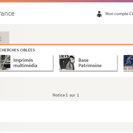
rance
Mon compte C
E
CHERCHES CIBLÉES
Imprimés
Base
multimédia
Patrimoine
Notice
1 sur 1