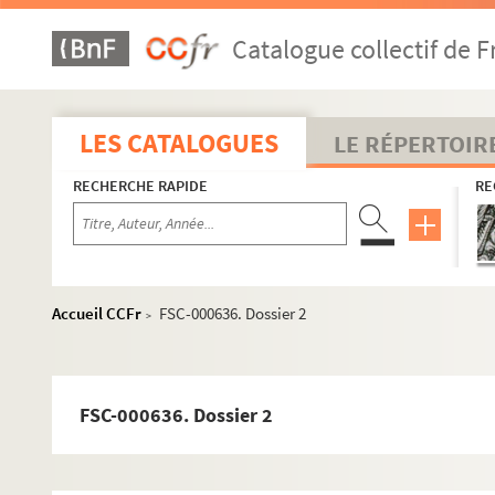
Catalogue collectif de F
LES CATALOGUES
LE RÉPERTOIR
RECHERCHE RAPIDE
RE
Cyclisme
Accueil CCFr
FSC-000636. Dossier 2
Courses
>
Équipes
Coureurs et autres personnalités du cyclisme
FSC-000636. Dossier 2
A
B
C