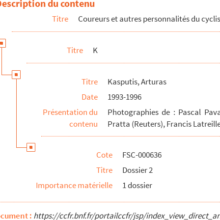
Description du contenu
Titre
Coureurs et autres personnalités du cycl
Titre
K
Titre
Kasputis, Arturas
Date
1993-1996
Présentation du
Photographies de : Pascal Pavan
contenu
Pratta (Reuters), Francis Latreill
Cote
FSC-000636
Titre
Dossier 2
Importance matérielle
1 dossier
ocument :
https://ccfr.bnf.fr/portailccfr/jsp/index_view_dire