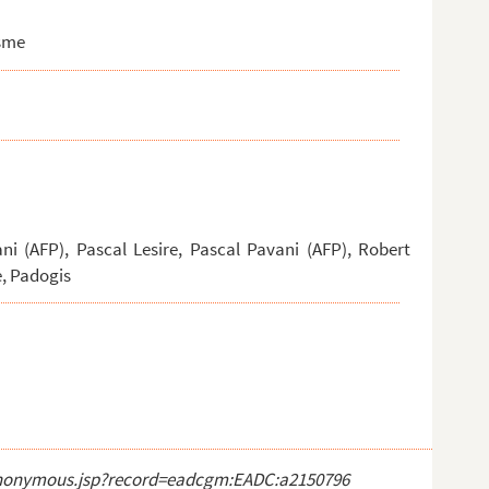
isme
i (AFP), Pascal Lesire, Pascal Pavani (AFP), Robert
e, Padogis
ct_anonymous.jsp?record=eadcgm:EADC:a2150796