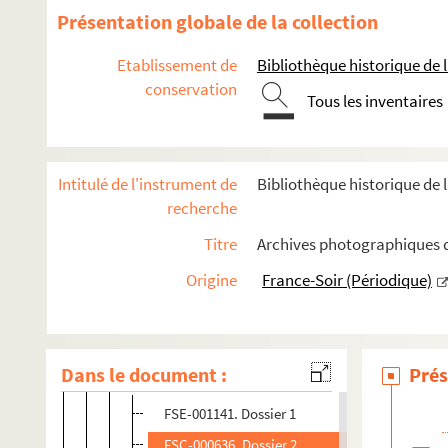
Présentation globale de la collection
D
E
Etablissement de
Bibliothèque historique de la
conservation
F
Tous les inventaires
G
H
Intitulé de l'instrument de
Bibliothèque historique de l
I
recherche
J
Titre
Archives photographiques d
K
Origine
France-Soir (Périodique)
FSC-000634. Kaczmarczyk, Ed
Kappes, Andréas
FSE-004510. Karmany, Antonio
Dans le document :
Prés
Kasputis, Arturas
FSE-001141. Dossier 1
FSC-000636. Dossier 2