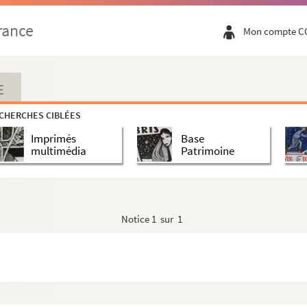
rance
Mon compte C
E
CHERCHES CIBLÉES
Imprimés
Base
multimédia
Patrimoine
Notice
1 sur 1