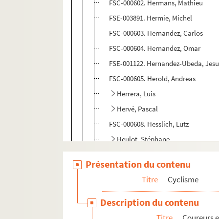
FSC-000602. Hermans, Mathieu
FSE-003891. Hermie, Michel
FSC-000603. Hernandez, Carlos
FSC-000604. Hernandez, Omar
FSE-001122. Hernandez-Ubeda, Jesu
FSC-000605. Herold, Andreas
Herrera, Luis
Hervé, Pascal
FSC-000608. Hesslich, Lutz
Heulot, Stéphane
Hinault, Bernard
Présentation du contenu
FSC-000612. Hinault, Sébastien
Titre
Cyclisme
FSC-000610. Hincapie, Georges
FSE-004499. Hintz
Description du contenu
Hodge, Stephen
Titre
Coureurs e