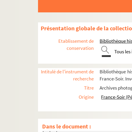
Équipes
Coureurs et autres personnalités du cyclism
A
Présentation globale de la collecti
B
Etablissement de
Bibliothèque his
C
conservation
Tous les
D
E
Intitulé de l'instrument de
Bibliothèque hi
F
recherche
France-Soir. Inv
G
Titre
Archives photog
H
Origine
France-Soir (P
FSI-000068. Haendel
FSD-000542. Haghedooren
Hamburger
Dans le document :
FSC-000595. Hamilton, Tyler