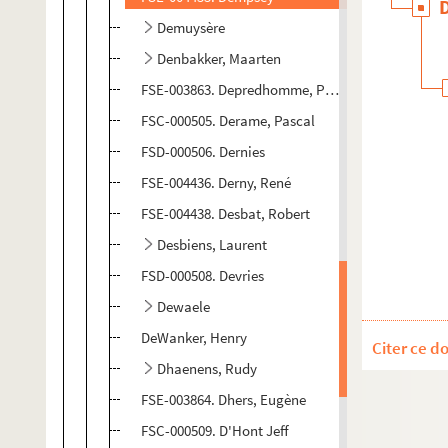
Demuysère
Denbakker, Maarten
FSE-003863. Depredhomme, Prosper
FSC-000505. Derame, Pascal
FSD-000506. Dernies
FSE-004436. Derny, René
FSE-004438. Desbat, Robert
Desbiens, Laurent
FSD-000508. Devries
Dewaele
DeWanker, Henry
Citer ce d
Dhaenens, Rudy
FSE-003864. Dhers, Eugène
FSC-000509. D'Hont Jeff