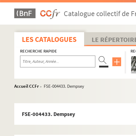
FSE-001042. De Mol, Dick
Catalogue collectif de F
FSE-001043. De Muer, Maurice
De Neef, Roger
FSD-000505. De Otazu
LES CATALOGUES
LE RÉPERTOIR
FSE-001044. De Rooy
RECHERCHE RAPIDE
RE
FSE-004437. De Santi
FSE-004439. De Valck, Jan
FSE-001046. De Vlaminck, Eric
FSE-001047. De Vlaminck, Roger
Accueil CCFr
FSE-004433. Dempsey
>
FSE-001048. De Wilde, Etienne
FSE-001049. De Wolf, Alphonse
De Wolf, Dirk
FSE-004433. Dempsey
Debenne, René
FSE-003859. Debruyckere, Raymond