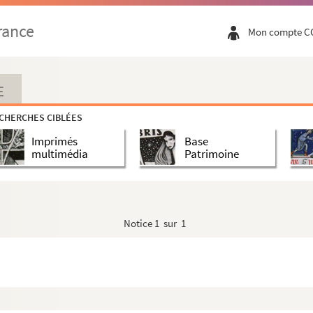
rance
Mon compte C
E
CHERCHES CIBLÉES
Imprimés
Base
multimédia
Patrimoine
Notice
1 sur 1