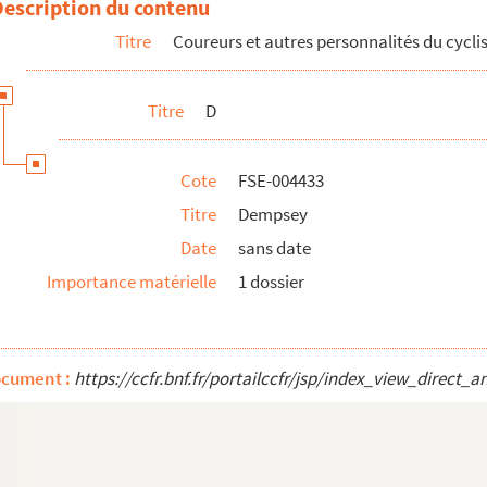
Description du contenu
Titre
Coureurs et autres personnalités du cycl
Titre
D
Cote
FSE-004433
Titre
Dempsey
Date
sans date
Importance matérielle
1 dossier
ocument :
https://ccfr.bnf.fr/portailccfr/jsp/index_view_dire