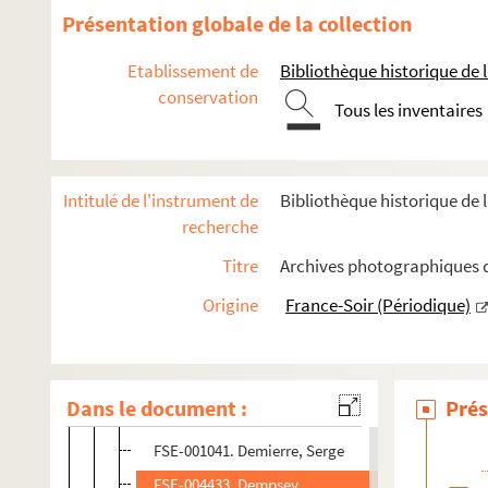
Debruyne, Fred
Présentation globale de la collection
FSE-004432. Decroix, Emile
Etablissement de
Bibliothèque historique de la
FSD-000499. Dekker, Erick
conservation
Tous les inventaires
FSE-003861. Delathouwer, Edmond
FSE-001035. Delattre, Marcel
FSD-000501. Delbove, J
Intitulé de l'instrument de
Bibliothèque historique de l
Delgado, Pedro
recherche
Delion, Gilles
Titre
Archives photographiques d
FSE-001038. Delisle, Raymond
Origine
France-Soir (Périodique)
FSC-000503. Dellarmelina, Eric
FSE-001039. Delphis, Jean-Pierre
FSE-003862. Deltour, Hubert
Dans le document :
Prés
FSE-001040. Demeyer, Marc
FSE-001041. Demierre, Serge
FSE-004433. Dempsey