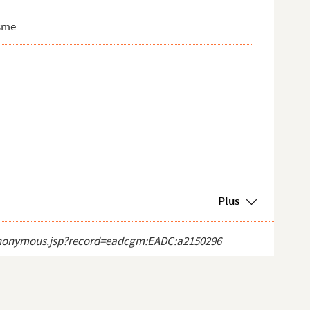
isme
Plus
ct_anonymous.jsp?record=eadcgm:EADC:a2150296