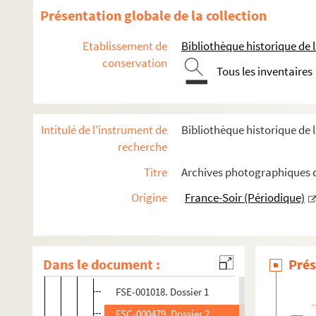
FSC-000471. Coello, Julio
Présentation globale de la collection
Cogan, Joseph
Etablissement de
Bibliothèque historique de la
FSE-004418. Cohen
conservation
FSD-000485. Colage
Tous les inventaires
Colas, Fabrice
FSE-004419. Coletto, Agostino
Intitulé de l'instrument de
Bibliothèque historique de l
FSC-000473. Collet, Philippe
recherche
Collin, André
Titre
Archives photographiques d
FSC-000475. Collinelli, Andrea
Origine
France-Soir (Périodique)
Colombo, Gabrielle
FSC-000477. Colombo, Lucas
FSC-000478. Colonna, Frederico
Dans le document :
Prés
Colotti, Jean-Claude
FSE-001018. Dossier 1
FSC-000479. Dossier 2