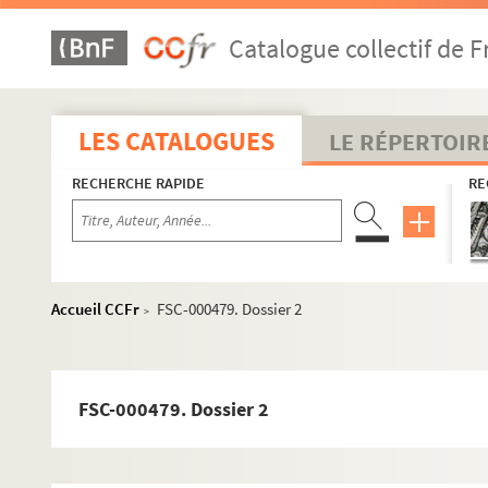
Cipollini, Mario
Catalogue collectif de F
FSE-004410. Cipriani
FSE-004411. Claes, Georges
FSE-001013. Claes, Ronny
LES CATALOGUES
LE RÉPERTOIR
FSE-004412. Claessens, Jean
RECHERCHE RAPIDE
RE
FSC-000466. Clark, Danny
FSC-000467. Claudio
Claveyrolat, Thierry
Clémens, Mathias
Accueil CCFr
FSC-000479. Dossier 2
>
Clémens, Pierre
FSE-004415. Clement
Clere, Régis
FSC-000479. Dossier 2
FSC-000470. Clignet, Marion
FSE-004416. Cloarec, Pierre