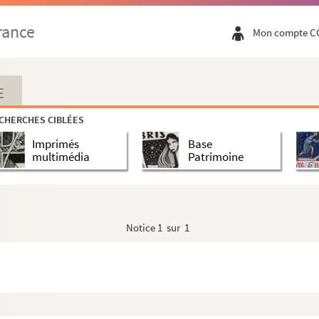
rance
Mon compte C
E
CHERCHES CIBLÉES
Imprimés
Base
multimédia
Patrimoine
Notice
1 sur 1