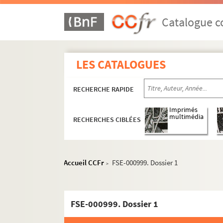
Catalogue co
LES CATALOGUES
Cyclisme
RECHERCHE RAPIDE
Courses
Équipes
Imprimés
multimédia
RECHERCHES CIBLÉES
Coureurs et autres personnalités du cyclism
A
B
Accueil CCFr
FSE-000999. Dossier 1
>
C
Cabello, Francisco
FSE-000999. Dossier 1
Cabestany, Peio Ruiz
Cacheux, Maurice