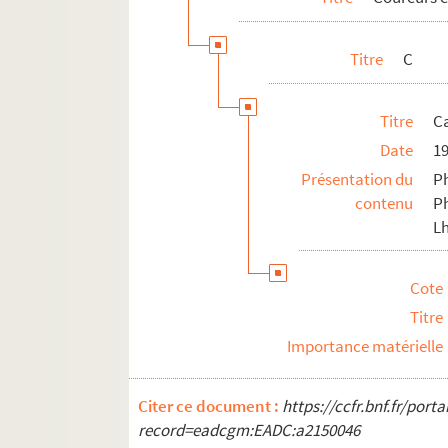
FSE-001004. Cenghialta, Bruno
Titre
C
FSE-001005. Cerami, Joseph
FSC-000456. Cesarini, Francesco
Titre
Ca
FSE-004408. Chaillot, Louis
Date
1
FSE-001006. Chalmel, André
Présentation du
Ph
FSC-000457. Chanteur, Pascal
contenu
P
FSE-003854. Chatard
Lh
Chaubet, Christian
FSE-001008. Chaurin, Jean-François
Cote
Chauvière, Blaise
Titre
FSD-000480. Chazal
Importance matérielle
FSE-001009. Chevalier, Philippe
Chiappucci, Claudio
Citer ce document :
https://ccfr.bnf.fr/por
record=eadcgm:EADC:a2150046
Chioccioli, Franco