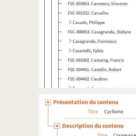
FSE-003853. Carretero, Vincente
FSE-001032. Carvalho
Casado, Philippe
FSC-000453. Casagranda, Stefano
Casagrande, Francesco
Casartelli, Fabio
FSE-001002. Castaing, Francis
FSE-004401. Castelin, Robert
FSE-004402. Caudron
Caugant, Jean
FSE-004404. Cautenet
Présentation du contenu
FSE-001003. Cayany, Marcel
Titre
Cyclisme
FSE-004405. Cazala, Robert
Description du contenu
FSE-004406. Ceci
Titre
Coureurs e
FSE-004407. Celebrouwski