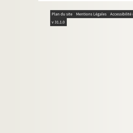
FSC-000462. Chiotti, Jérôme
FSC-000463. Chiurato, Andrea
Plan du site
Mentions Légales
Accessibilit
v 31.1.0
Chocque, Paul
FSC-000464. Chozas, Eduardo
FSE-004409. Chupin, Roger
Cipollini, Mario
FSE-004410. Cipriani
FSE-004411. Claes, Georges
FSE-001013. Claes, Ronny
FSE-004412. Claessens, Jean
FSC-000466. Clark, Danny
FSC-000467. Claudio
Claveyrolat, Thierry
Clémens, Mathias