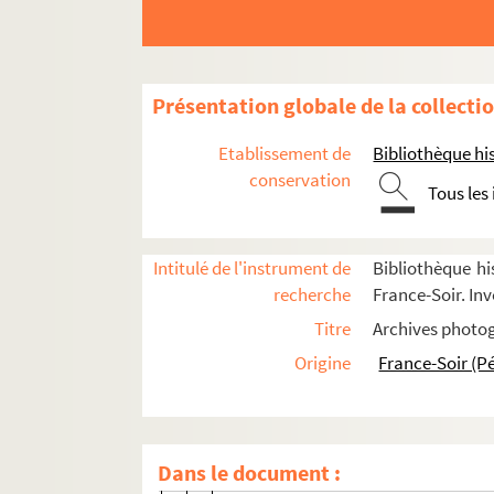
FSI-000046. Cacioni, Amérigo
FSE-004395. Cadet, Joseph
FSE-000992. Cahard, Yave
Présentation globale de la collecti
FSC-000441. Calabria, Paolo
Etablissement de
Bibliothèque his
FSC-000442. Calcatera, Giuseppe
conservation
Tous les
FSE-004396. Callebout, Roland
FSC-000443. Camacho, Garcia
Intitulé de l'instrument de
Bibliothèque hi
Camargo, Alberto
recherche
France-Soir. Inv
FSC-000445. Camenzind, Oscar
Titre
Archives photog
Camusso, Francesco
Origine
France-Soir (P
FSE-004398. Canavese, Antonin
FSE-003852. Canazza, Aldo
FSC-000446. Canins, Maria
Dans le document :
FSE-000994. Canzonieri, Amalgo