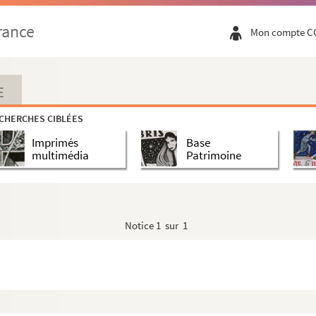
rance
Mon compte C
E
CHERCHES CIBLÉES
Imprimés
Base
multimédia
Patrimoine
Notice
1 sur 1