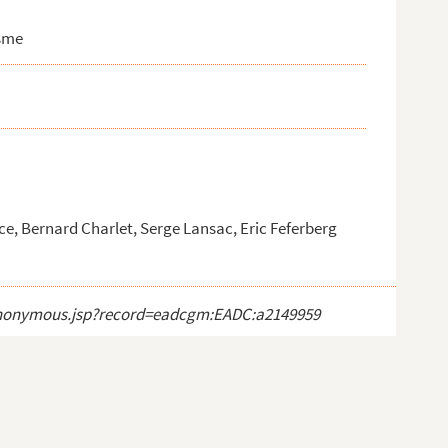
isme
ce, Bernard Charlet, Serge Lansac, Eric Feferberg
ct_anonymous.jsp?record=eadcgm:EADC:a2149959