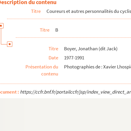
Description du contenu
Titre
Coureurs et autres personnalités du cycl
Titre
B
Titre
Boyer, Jonathan (dit Jack)
Date
1977-1991
Présentation du
Photographies de : Xavier Lhospi
contenu
ocument :
https://ccfr.bnf.fr/portailccfr/jsp/index_view_dire