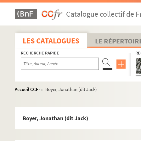
Bondue, Alain
Catalogue collectif de F
FSE-000957. Bongioni, Renato
FSE-000958. Bonneau, Elyane
FSE-000959. Bonnet, Patrice
LES CATALOGUES
LE RÉPERTOIR
Bontempi, Guido
RECHERCHE RAPIDE
RE
FSC-000421. Boogerd, Mickael
Bortolami, GianLuca
Boscardin
FSE-000962. Bossis, Jacques
Accueil CCFr
Boyer, Jonathan (dit Jack)
>
FSE-000963. Bost, Josiane
FSE-000964. Botherel, Jacques
FSC-000423. Boucauville, Franck
Boyer, Jonathan (dit Jack)
FSE-000965. Boucquet, Walter
Bourgeot, Jean-Pierre