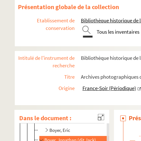
Bourguignon, Thierry
Présentation globale de la collection
FSE-000968. Bourreau, Bernard
Etablissement de
Bibliothèque historique de la
FSD-000462. Bourumans, Eddy
conservation
Tous les inventaires
FSE-004378. Bouttens, Achille
Bouvard, Gilles
Bouvatier, Philippe
Intitulé de l'instrument de
Bibliothèque historique de l
Bouvet, Albert
recherche
FSE-004379. Bouvet, Charles
Titre
Archives photographiques d
FSE-000972. Bouvet, Philippe
Origine
France-Soir (Périodique)
FSE-004380. Bouvy
Bouwmans, Eddy
FSE-000974. Bouyer, Franck
Dans le document :
Prés
Bovet
Boyer, Eric
Boyer, Jonathan (dit Jack)