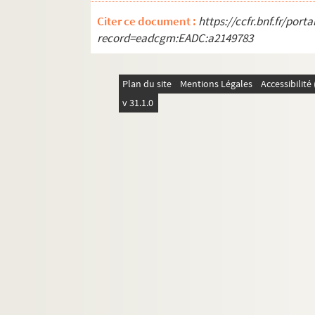
FSC-000409. Bincoletto, Pier Angelo
Citer ce document :
https://ccfr.bnf.fr/por
FSE-004368. Binda, Alfredo
record=eadcgm:EADC:a2149783
FSE-003849. Bini, Aldo
FSE-004369. Bintz, Robert
Plan du site
Mentions Légales
Accessibilit
Biondi, Laurent
v 31.1.0
FSE-004370. Bisetti, Roger
FSE-004371. Bistagne, Clément
Bittinger, René
FSD-000451. Blanc
FSE-004373. Blanc-Garin, Alexis
Blanchonnet, Armand
FSC-000412. Blanco-Villar, Jesus
FSE-004374. Blattman, Albert
FSI-000040. Blattman, Walter