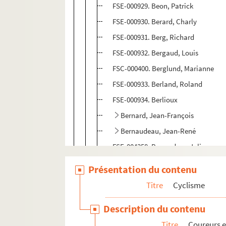
FSE-000929. Beon, Patrick
FSE-000930. Berard, Charly
FSE-000931. Berg, Richard
FSE-000932. Bergaud, Louis
FSC-000400. Berglund, Marianne
FSE-000933. Berland, Roland
FSE-000934. Berlioux
Bernard, Jean-François
Bernaudeau, Jean-René
FSE-004358. Berrendero, Julian
FSC-000403. Berryman, Scott
Présentation du contenu
FSE-000937. Bertania, Jean
Titre
Cyclisme
FSE-004359. Bertaz, Roger
Description du contenu
FSE-000938. Bertin, Yvon
Titre
Coureurs e
FSE-004360. Bertocco, Aldo