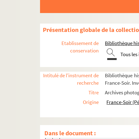
FSC-000391. Bankis-Davis, Bunki
FSE-004351. Baqué
FSE-004352. Barbe
Présentation globale de la collecti
FSE-004353. Barbotin, Pierre
Etablissement de
Bibliothèque his
Baronchelli, Giovanni Battista
conservation
Tous les
FSE-000916. Barone, Nicolas
Barral, Luigi
Intitulé de l'instrument de
Bibliothèque hi
FSE-000917. Barrutia, Antonio
recherche
France-Soir. Inv
FSE-003848. Bartali, Gino
Titre
Archives photog
FSE-004355. Bartalini, Remo
Origine
France-Soir (P
Barteau, Vincent
FSC-000394. Barthe, Stephane
FSE-000919. Barthelemy, Honoré
Dans le document :
FSC-000395. Bartlett, Julian