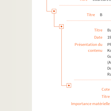
FSC-000404. Bertolini, Alessandro
Titre
B
FSE-004361. Berton, André
Bertoni, Remo
Titre
Ba
FSE-004363. Berty, Charles
Date
1
Berzin, Eugeni
Présentation du
Ph
FSE-004364. Besana
contenu
Ko
Beucherie, Serge
G
FSE-004365. Beuffeuil, Pierre
(
D
FSE-000977. Beyaert, José-Louis
R
Bezault, Laurent
FSE-004366. Bianchetto, Sergio
Cote
FSE-000941. Bianchi
Titre
Biasci, Simone
Importance matérielle
FSE-004367. Bidot, Jean