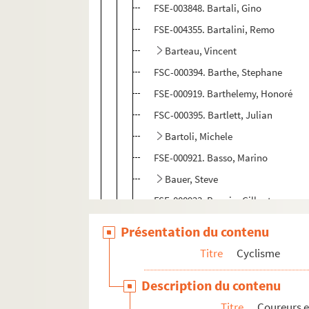
FSE-003848. Bartali, Gino
FSE-004355. Bartalini, Remo
Barteau, Vincent
FSC-000394. Barthe, Stephane
FSE-000919. Barthelemy, Honoré
FSC-000395. Bartlett, Julian
Bartoli, Michele
FSE-000921. Basso, Marino
Bauer, Steve
FSE-000923. Bauvin, Gilbert
Bazzo, Pierre
Présentation du contenu
FSE-000925. Beatin
Titre
Cyclisme
FSE-000926. Beccia, Mario
Description du contenu
FSE-000927. Belda, Vicente
Titre
Coureurs e
FSE-004356. Bellanger, Jacques