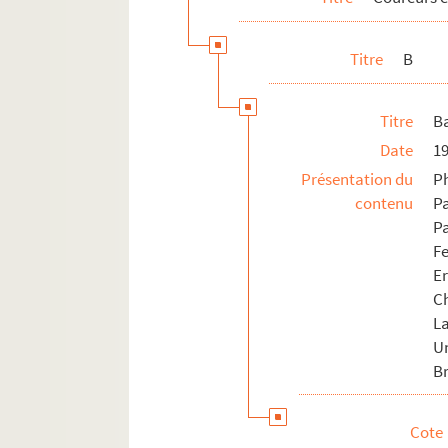
FSE-004357. Belloni, Gaetano
Titre
B
FSC-000399. Belluti, Antonella
FSE-000928. Benderic
Titre
Ba
FSE-000929. Beon, Patrick
Date
1
FSE-000930. Berard, Charly
Présentation du
P
FSE-000931. Berg, Richard
contenu
P
FSE-000932. Bergaud, Louis
P
FSC-000400. Berglund, Marianne
F
Er
FSE-000933. Berland, Roland
Ch
FSE-000934. Berlioux
L
Bernard, Jean-François
U
Bernaudeau, Jean-René
Br
FSE-004358. Berrendero, Julian
Cote
FSC-000403. Berryman, Scott