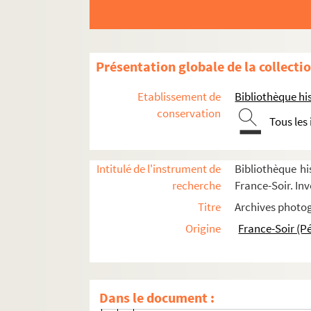
FSE-004346. Baeyers
FSE-004347. Baffert, Emile
Baffi, Adriano
Présentation globale de la collecti
Bagot, Jean-Claude
Etablissement de
Bibliothèque his
Bahamontes, Federico
conservation
Tous les
FSE-003847. Bailetti, Antonio
FSE-004348. Baille, Jean
Intitulé de l'instrument de
Bibliothèque hi
FSE-004349. Bailleux
recherche
France-Soir. Inv
FSC-000387. Bailly, Lucien
Titre
Archives photog
FSE-000908. Baldassari, Jean
Origine
France-Soir (P
FSE-000909. Baldasseroni, Albert
Baldato, Fabio
FSE-000910. Baldini, Roberto
Dans le document :
Ballanger, Felicia