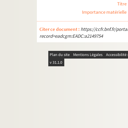
Titre
FSE-000937. Bertania, Jean
Importance matérielle
FSE-004359. Bertaz, Roger
FSE-000938. Bertin, Yvon
Citer ce document :
https://ccfr.bnf.fr/por
FSE-004360. Bertocco, Aldo
record=eadcgm:EADC:a2149754
FSC-000404. Bertolini, Alessandro
FSE-004361. Berton, André
Plan du site
Mentions Légales
Accessibilit
Bertoni, Remo
v 31.1.0
FSE-004363. Berty, Charles
Berzin, Eugeni
FSE-004364. Besana
Beucherie, Serge
FSE-004365. Beuffeuil, Pierre
FSE-000977. Beyaert, José-Louis
Bezault, Laurent