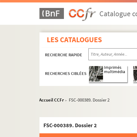
Catalogue co
LES CATALOGUES
Cyclisme
RECHERCHE RAPIDE
Courses
Équipes
Imprimés
multimédia
RECHERCHES CIBLÉES
Coureurs et autres personnalités du cyclism
A
B
Accueil CCFr
FSC-000389. Dossier 2
>
Baal, Daniel
FSC-000384. Backstedt, Magnus
FSC-000389. Dossier 2
FSE-004345. Baens, Roger
FSE-000904. Baert, Dirk