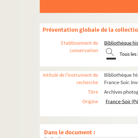
Courses
Équipes
Coureurs et autres personnalités du cyclism
Présentation globale de la collecti
A
Etablissement de
Bibliothèque his
B
conservation
Tous les
Baal, Daniel
FSC-000384. Backstedt, Magnus
Intitulé de l'instrument de
Bibliothèque hi
FSE-004345. Baens, Roger
recherche
France-Soir. Inv
FSE-000904. Baert, Dirk
Titre
Archives photog
FSE-004346. Baeyers
Origine
France-Soir (P
FSE-004347. Baffert, Emile
Baffi, Adriano
Bagot, Jean-Claude
Dans le document :
Bahamontes, Federico