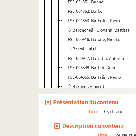
FSE-004351. Baqué
FSE-004352. Barbe
FSE-004353. Barbotin, Pierre
Baronchelli, Giovanni Battista
FSE-000916. Barone, Nicolas
Barral, Luigi
FSE-000917. Barrutia, Antonio
FSE-003848. Bartali, Gino
FSE-004355. Bartalini, Remo
Barteau, Vincent
FSC-000394. Barthe, Stephane
Présentation du contenu
FSE-000919. Barthelemy, Honoré
Titre
Cyclisme
FSC-000395. Bartlett, Julian
Bartoli, Michele
Description du contenu
FSE-000921. Basso, Marino
Titre
Coureurs e