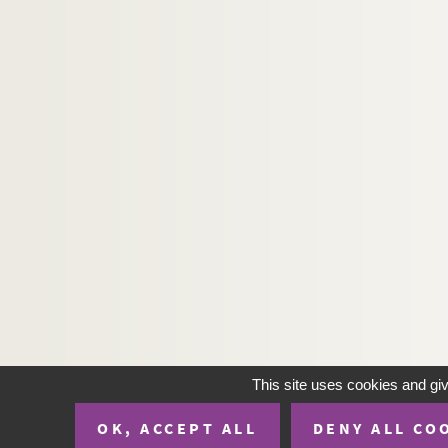
Bourguignon, Thierry
FSE-000968. Bourreau, Bernard
FSD-000462. Bourumans, Eddy
FSE-004378. Bouttens, Achille
Bouvard, Gilles
Bouvatier, Philippe
Bouvet, Albert
FSE-004379. Bouvet, Charles
FSE-000972. Bouvet, Philippe
FSE-004380. Bouvy
Bouwmans, Eddy
FSE-000974. Bouyer, Franck
Bovet
This site uses cookies and gi
Boyer, Eric
OK, ACCEPT ALL
DENY ALL CO
Boyer, Jonathan (dit Jack)