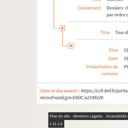
Classement
Dossiers c
par ordre 
Titre
Tour d
Titre
1
Date
1
Présentation du
Ph
contenu
Citer ce document :
https://ccfr.bnf.fr/por
record=eadcgm:EADC:a2149126
Plan du site
Mentions Légales
Accessibilit
v 31.1.0