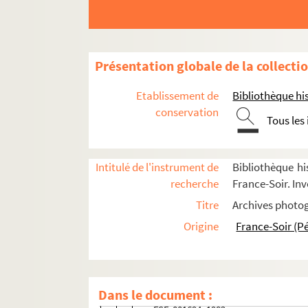
FSC-000981. Tour cycliste féminin
Tour de France
FSE-001737. Tour de France des retraités
Présentation globale de la collecti
Tour de l'Avenir
Tour de Lombardie
Etablissement de
Bibliothèque his
conservation
Tour d'Espagne
Tous les
Tour d'Italie
Tour des États-Unis
Intitulé de l'instrument de
Bibliothèque hi
Tour des Flandres
recherche
France-Soir. Inv
FSE-001689. 1947
Titre
Archives photog
FSE-001690. 1957
Origine
France-Soir (P
FSE-001691. 1976
FSE-001692. 1977
FSE-001693. 1979
Dans le document :