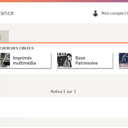
rance
Mon compte C
E
CHERCHES CIBLÉES
Imprimés
Base
multimédia
Patrimoine
Notice
1 sur 1