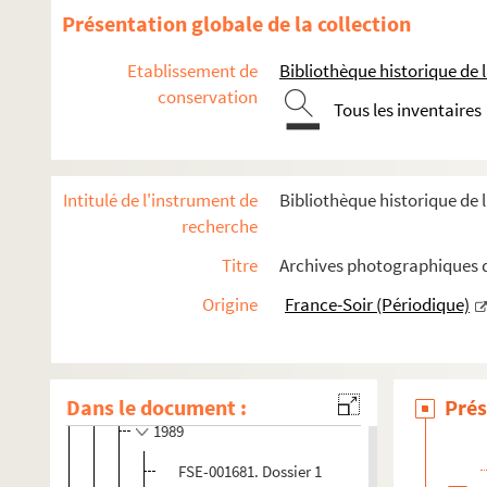
Présentation globale de la collection
Paris-Nice
Paris-Roubaix
Etablissement de
Bibliothèque historique de la
Paris-Tours
conservation
Tous les inventaires
Paris-Vimoutiers
FSE-001674. Ronde Nivernaise
FSE-001675. Roue d'Or
Intitulé de l'instrument de
Bibliothèque historique de l
FSE-001676. Six jours de Grenoble
recherche
Six jours de Paris
Titre
Archives photographiques d
FSE-001677. 1984
Origine
France-Soir (Périodique)
1985
FSE-001679. 1986
FSE-001680. 1988
Dans le document :
Prés
1989
FSE-001681. Dossier 1